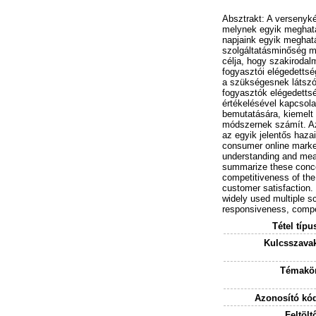
Absztrakt: A versenyké
melynek egyik meghatár
napjaink egyik meghatá
szolgáltatásminőség m
célja, hogy szakiroda
fogyasztói elégedettsé
a szükségesnek látszó
fogyasztók elégedettsé
értékelésével kapcsola
bemutatására, kiemelt
módszernek számít. Az 
az egyik jelentős hazai
consumer online market
understanding and meas
summarize these concep
competitiveness of the
customer satisfaction.
widely used multiple sc
responsiveness, compen
Tétel típu
Kulcsszava
Témakör
Azonosító kó
Feltölt