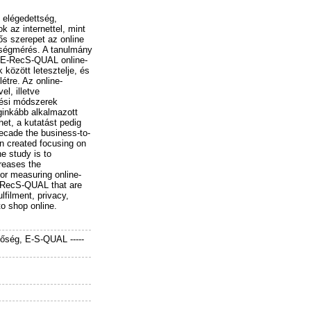
 elégedettség,
 az internettel, mint
ős szerepet az online
tségmérés. A tanulmány
s E-RecS-QUAL online-
között letesztelje, és
tre. Az online-
l, illetve
rési módszerek
inkább alkalmazott
et, a kutatást pedig
decade the business-to-
en created focusing on
e study is to
reases the
for measuring online-
E-RecS-QUAL that are
lfilment, privacy,
o shop online.
nőség, E-S-QUAL -----