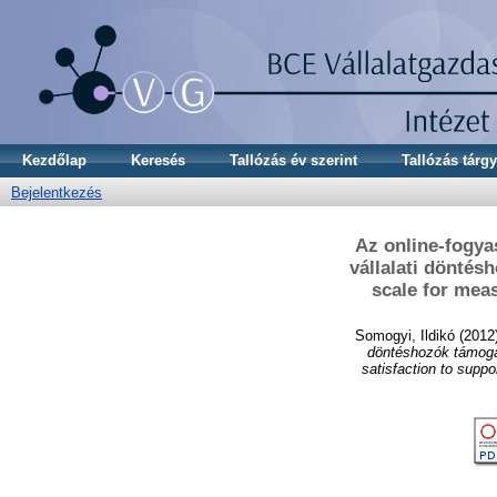
Kezdőlap
Keresés
Tallózás év szerint
Tallózás tárgy
Bejelentkezés
Az online-fogya
vállalati döntésh
scale for mea
Somogyi, Ildikó
(2012
döntéshozók támogatá
satisfaction to supp