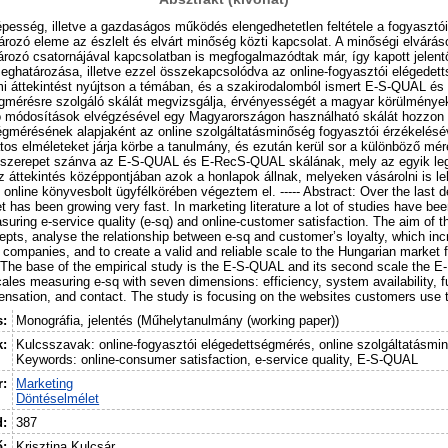
pesség, illetve a gazdaságos működés elengedhetetlen feltétele a fogyasztói
ozó eleme az észlelt és elvárt minőség közti kapcsolat. A minőségi elvárások
rozó csatornájával kapcsolatban is megfogalmazódtak már, így kapott jelent
eghatározása, illetve ezzel összekapcsolódva az online-fogyasztói elégedet
lmi áttekintést nyújtson a témában, és a szakirodalomból ismert E-S-QUAL é
gmérésre szolgáló skálát megvizsgálja, érvényességét a magyar körülmények 
 módosítások elvégzésével egy Magyarországon használható skálát hozzon lé
gmérésének alapjaként az online szolgáltatásminőség fogyasztói érzékeléséve
tos elméleteket járja körbe a tanulmány, és ezután kerül sor a különböző mé
 szerepet szánva az E-S-QUAL és E-RecS-QUAL skálának, mely az egyik leg
áttekintés középpontjában azok a honlapok állnak, melyeken vásárolni is leh
 online könyvesbolt ügyfélkörében végeztem el. ----- Abstract: Over the last 
 has been growing very fast. In marketing literature a lot of studies have be
uring e-service quality (e-sq) and online-customer satisfaction. The aim of th
ts, analyse the relationship between e-sq and customer’s loyalty, which inc
 companies, and to create a valid and reliable scale to the Hungarian market 
 The base of the empirical study is the E-S-QUAL and its second scale the 
ales measuring e-sq with seven dimensions: efficiency, system availability, fu
sation, and contact. The study is focusing on the websites customers use t
s:
Monográfia, jelentés (Műhelytanulmány (working paper))
k:
Kulcsszavak: online-fogyasztói elégedettségmérés, online szolgáltatásmi
Keywords: online-consumer satisfaction, e-service quality, E-S-QUAL
:
Marketing
Döntéselmélet
d:
387
ő:
Krisztina Kulcsár