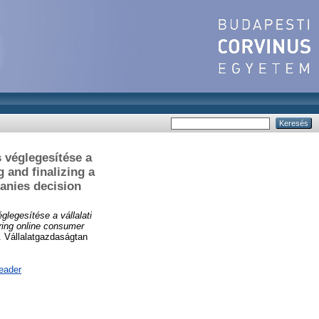
 véglegesítése a
g and finalizing a
anies decision
legesítése a vállalati
uring online consumer
 Vállalatgazdaságtan
eader