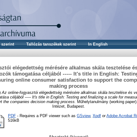
 szerint
Tallózás tanszékek szerint
In English
sztói elégedettség mérésére alkalmas skála tesztelése és
ozók támogatása céljából ----- It's title in English: Testin
suring online consumer satisfaction to support the comp
making process
)
Az online-fogyasztói elégedettség mérésére alkalmas skála tesztelése és vég
sa céljából ----- It's title in English: Testing and finalizing a scale for meas
ort the companies decision making process.
Műhelytanulmány (working paper).
Intézet, Budapest.
PDF
- Requires a PDF viewer such as
GSview
,
Xpdf
or
Adobe Acrobat R
516kB
Absztrakt (kivonat)