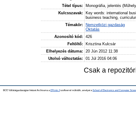
Tétel típus:
Monográfia, jelentés (Műhel
Kulcsszavak:
Key words: international bus
business teaching, curricul
Témakör:
Nemzetközi gazdaság
Oktatás
Azonosító kód:
426
Feltöltő:
Krisztina Kulcsár
Elhelyezés dátuma:
20 Jún 2012 11:38
Utolsó változtatás:
01 Júl 2016 04:06
Csak a repozitó
BCE Vállalatgazdaságtan Intézet Archívuma a
EPrints 3
szoftverrel működik, amelyet a
School of Electronics and Computer Scien