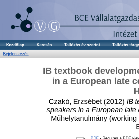
Kezdőlap
Keresés
Tallózás év szerint
Tallózás tárgy
Bejelentkezés
IB textbook developme
in a European late c
H
Czakó, Erzsébet
(2012)
IB 
speakers in a European late 
Műhelytanulmány (working p
PDF
- Requires a PDF vie