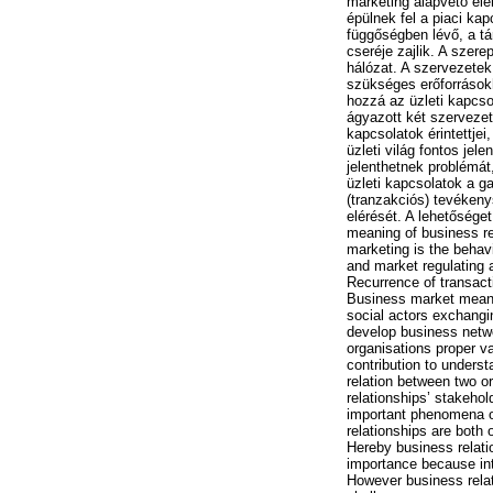
marketing alapvető ele
épülnek fel a piaci k
függőségben lévő, a t
cseréje zajlik. A szere
hálózat. A szervezetek
szükséges erőforrásokh
hozzá az üzleti kapcso
ágyazott két szervezet 
kapcsolatok érintettje
üzleti világ fontos je
jelenthetnek problémá
üzleti kapcsolatok a g
(tranzakciós) tevéken
elérését. A lehetőséget
meaning of business re
marketing is the behavi
and market regulating 
Recurrence of transact
Business market means
social actors exchangin
develop business netwo
organisations proper va
contribution to unders
relation between two o
relationships’ stakeho
important phenomena of
relationships are both 
Hereby business relati
importance because int
However business relati