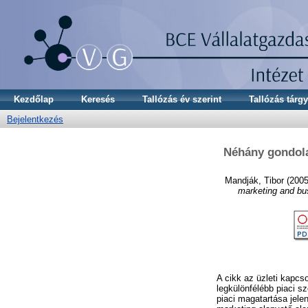
Kezdőlap
Keresés
Tallózás év szerint
Tallózás tárgy
Bejelentkezés
Néhány gondolat
Mandják, Tibor
(200
marketing and bus
A cikk az üzleti kapcs
legkülönfélébb piaci s
piaci magatartása jelen