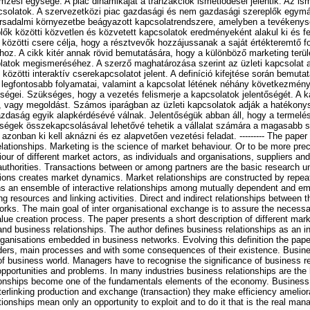
mzési egysége. A piac dinamikáját a tranzakciók ismétlődései jelentik. Az is
apcsolatok. A szervezetközi piac gazdasági és nem gazdasági szereplők egym
ársadalmi környezetbe beágyazott kapcsolatrendszere, amelyben a tevékenys
plők közötti közvetlen és közvetett kapcsolatok eredményeként alakul ki és fej
 közötti csere célja, hogy a résztvevők hozzájussanak a saját értékteremtő 
oz. A cikk kitér annak rövid bemutatására, hogy a különböző marketing terül
latok megismeréséhez. A szerző maghatározása szerint az üzleti kapcsolat a
közötti interaktív cserekapcsolatot jelent. A definíció kifejtése során bemutat
i, legfontosabb folyamatai, valamint a kapcsolat létének néhány következmén
lenségei. Szükséges, hogy a vezetés felismerje a kapcsolatok jelentőségét. A
t, vagy megoldást. Számos iparágban az üzleti kapcsolatok adják a hatékony
azdaság egyik alapkérdésévé válnak. Jelentőségük abban áll, hogy a termelés
ységek összekapcsolásával lehetővé tehetik a vállalat számára a magasabb 
 azonban ki kell aknázni és ez alapvetően vezetési feladat. --------- The paper
lationships. Marketing is the science of market behaviour. Or to be more pre
our of different market actors, as individuals and organisations, suppliers a
authorities. Transactions between or among partners are the basic research un
ions creates market dynamics. Market relationships are constructed by repeat
 an ensemble of interactive relationships among mutually dependent and 
g resources and linking activities. Direct and indirect relationships between 
rks. The main goal of inter organisational exchange is to assure the necessa
lue creation process. The paper presents a short description of different mar
tand business relationships. The author defines business relationships as an 
rganisations embedded in business networks. Evolving this definition the pape
lders, main processes and with some consequences of their existence. Busine
 business world. Managers have to recognise the significance of business r
opportunities and problems. In many industries business relationships are the 
onships become one of the fundamentals elements of the economy. Business r
erlinking production and exchange (transaction) they make efficiency ameliora
onships mean only an opportunity to exploit and to do it that is the real mana