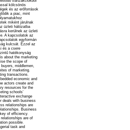
métlődő tranzakciókból
ással kölcsönös
égek és az erőforrások
lődik a piac, mint
folyamatukhoz
etek miként járulnak
z üzleti hálózatba
ásra kerülnek az üzleti
ye. A kapcsolatok az
 kapcsolatok egyformán
ság kulcsát. Ezzel az
i és a csere
szintű hatékonyság
 is about the marketing
cise the scope of
nd buyers, middlemen,
ites of marketing.
ing transactions.
embedded economic and
the actors create and
ry resources for the
keting schools’
interactive exchange
r deals with business
ss relationships are
elationships. Business
key of efficiency.
elationships are of
tion possible.
gerial task and