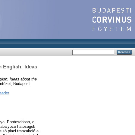
n English: Ideas
glish: Ideas about the
ntézet, Budapest.
eader
ánya. Pontosabban, a
szabályozó hatóságok
suló piaci tranzakció a