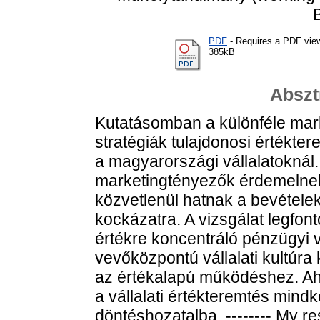
PDF
- Requires a PDF vie
385kB
Abszt
Kutatásomban a különféle mar
stratégiák tulajdonosi értékte
a magyarországi vállalatoknál
marketingtényezők érdemelnek
közvetlenül hatnak a bevétele
kockázatra. A vizsgálat legfon
értékre koncentráló pénzügyi
vevőközpontú vállalati kultúr
az értékalapú működéshez. Ahh
a vállalati értékteremtés mindké
döntéshozatalba. -------- My r