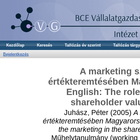
Kezdőlap
Keresés
Tallózás év szerint
Tallózás tárgy
Bejelentkezés
A marketing s
értékteremtésében Mag
English: The role
shareholder val
Juhász, Péter
(2005)
A
értékteremtésében Magyarország
the marketing in the shar
Műhelytanulmány (working p