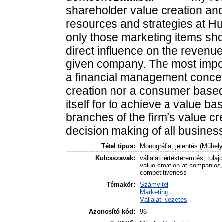
shareholder value creation and
resources and strategies at Hu
only those marketing items sho
direct influence on the revenue,
given company. The most importa
a financial management concen
creation nor a consumer based 
itself for to achieve a value b
branches of the firm’s value cr
decision making of all business
Tétel típus:
Monográfia, jelentés (Műhel
Kulcsszavak:
vállalati értékteremtés, tula
value creation at companies
competitiveness
Témakör:
Számvitel
Marketing
Vállalati vezetés
Azonosító kód:
96