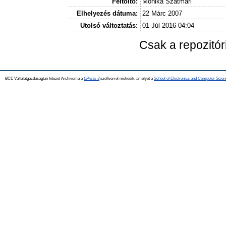
Feltöltő:
Mónika Szatmári
Elhelyezés dátuma:
22 Márc 2007
Utolsó változtatás:
01 Júl 2016 04:04
Csak a repozitó
BCE Vállalatgazdaságtan Intézet Archívuma a
EPrints 3
szoftverrel működik, amelyet a
School of Electronics and Computer Scien