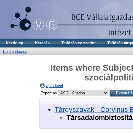
Kezdőlap
Keresés
Tallózás év szerint
Tallózás tárgy
Bejelentkezés
Items where Subject
szociálpoli
Up a level
Export as
Tárgyszavak - Corvinus 
Társadalombiztosítá