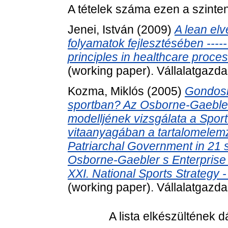
A tételek száma ezen a szinte
Jenei, István
(2009)
A lean el
folyamatok fejlesztésében ----- 
principles in healthcare proce
(working paper). Vállalatgazda
Kozma, Miklós
(2005)
Gondosk
sportban? Az Osborne-Gaebler-
modelljének vizsgálata a Sport
vitaanyagában a tartalomelemzés
Patriarchal Government in 21 
Osborne-Gaebler s Enterprise 
XXI. National Sports Strategy -
(working paper). Vállalatgazda
A lista elkészültének 