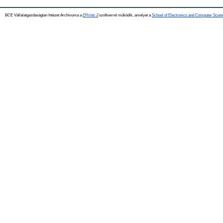
BCE Vállalatgazdaságtan Intézet Archívuma a
EPrints 3
szoftverrel működik, amelyet a
School of Electronics and Computer Scien