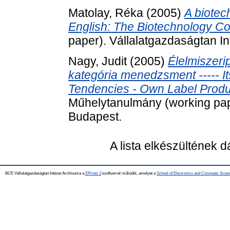
Matolay, Réka
(2005)
A biotech
English: The Biotechnology C
paper). Vállalatgazdaságtan I
Nagy, Judit
(2005)
Élelmiszeri
kategória menedzsment ----- Its
Tendencies - Own Label Prod
Műhelytanulmány (working pape
Budapest.
A lista elkészültének 
BCE Vállalatgazdaságtan Intézet Archívuma a
EPrints 3
szoftverrel működik, amelyet a
School of Electronics and Computer Scien