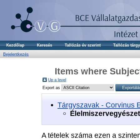
Kezdőlap
Keresés
Tallózás év szerint
Tallózás tárgy
Bejelentkezés
Items where Subject
Up a level
Export as
Tárgyszavak - Corvinus 
Élelmiszervegyésze
A tételek száma ezen a szinte