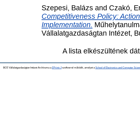
Szepesi, Balázs
and
Czakó, E
Competitiveness Policy: Action
Implementation.
Műhelytanulmá
Vállalatgazdaságtan Intézet, 
A lista elkészültének d
BCE Vállalatgazdaságtan Intézet Archívuma a
EPrints 3
szoftverrel működik, amelyet a
School of Electronics and Computer Scien