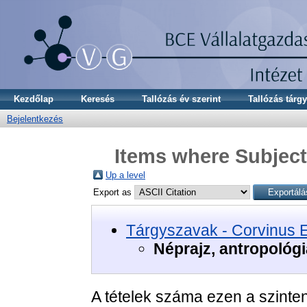
Kezdőlap
Keresés
Tallózás év szerint
Tallózás tárgy
Bejelentkezés
Items where Subject 
Up a level
Export as
Tárgyszavak - Corvinus 
Néprajz, antropológi
A tételek száma ezen a szinte