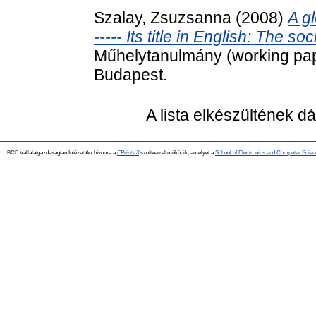
Szalay, Zsuzsanna
(2008)
A gl
----- Its title in English: The so
Műhelytanulmány (working pape
Budapest.
A lista elkészültének 
BCE Vállalatgazdaságtan Intézet Archívuma a
EPrints 3
szoftverrel működik, amelyet a
School of Electronics and Computer Scien