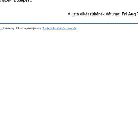
anszék, Budapest.
A lista elkészültének dátuma:
Fri Aug 
ce,
University of Southampton fejlesztett.
További információ és a szerzők.
.