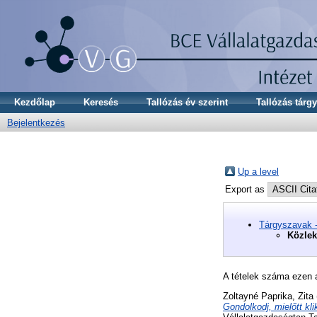
Kezdőlap
Keresés
Tallózás év szerint
Tallózás tárgy
Bejelentkezés
Up a level
Export as
Tárgyszavak 
Közlek
A tételek száma ezen 
Zoltayné Paprika, Zita
Gondolkodj, mielőtt kl