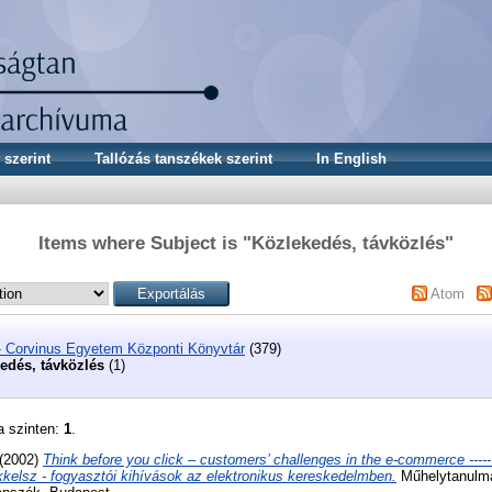
 szerint
Tallózás tanszékek szerint
In English
Items where Subject is "Közlekedés, távközlés"
Atom
- Corvinus Egyetem Központi Könyvtár
(379)
edés, távközlés
(1)
a szinten:
1
.
(2002)
Think before you click – customers’ challenges in the e-commerce ----- I
ikkelsz - fogyasztói kihívások az elektronikus kereskedelmben.
Műhelytanulmá