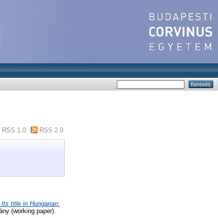
RSS 1.0
RSS 2.0
ts title in Hungarian:
ny (working paper).