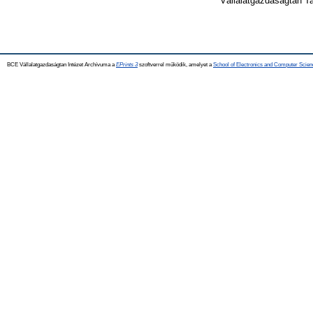
Vállalatgazdaságtan T
BCE Vállalatgazdaságtan Intézet Archívuma a
EPrints 3
szoftverrel működik, amelyet a
School of Electronics and Computer Scien