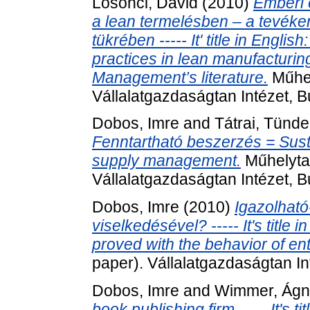
Losonci, Dávid
(2010)
Emberi 
a lean termelésben – a tevé
tükrében ----- It' title in En
practices in lean manufacturin
Management’s literature.
Műhel
Vállalatgazdaságtan Intézet, 
Dobos, Imre
and
Tátrai, Tünde
Fenntartható beszerzés = Susta
supply management.
Műhelyta
Vállalatgazdaságtan Intézet, 
Dobos, Imre
(2010)
Igazolható
viselkedésével? ----- It's title
proved with the behavior of en
paper). Vállalatgazdaságtan In
Dobos, Imre
and
Wimmer, Ágn
book publishing firm ----- It's 