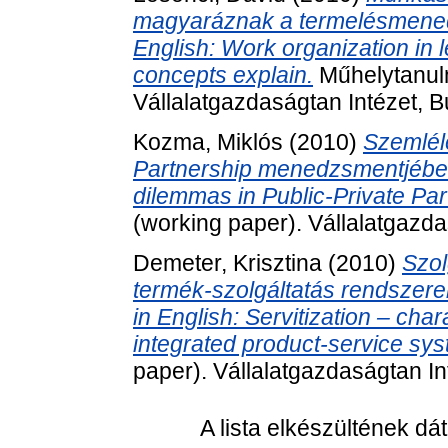
magyaráznak a termelésmenedzsm
English: Work organization in 
concepts explain.
Műhelytanul
Vállalatgazdaságtan Intézet, 
Kozma, Miklós
(2010)
Szemléle
Partnership menedzsmentjében -
dilemmas in Public-Private Par
(working paper). Vállalatgazda
Demeter, Krisztina
(2010)
Szol
termék-szolgáltatás rendszerek k
in English: Servitization – cha
integrated product-service sy
paper). Vállalatgazdaságtan In
A lista elkészültének d