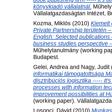
könyvkiadó vállalatnál.
Műhelyt
Vállalatgazdaságtan Intézet, 
Kozma, Miklós
(2010)
Kiemelt 
Private Partnership területén – 
English: Selected publications
business studies perspective 
Műhelytanulmány (working pape
Budapest.
Gelei, Andrea
and
Nagy, Judit
informatikai támogatottsága 
disztribúciós logisztika ----- It'
processes with information tec
improvement possibilities at 
(working paper). Vállalatgazda
Losonci, Dávid
(2010)
Munkasz