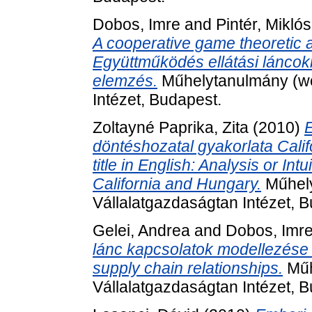
Dobos, Imre
and
Pintér, Miklós
A cooperative game theoretic ana
Együttműködés ellátási láncok
elemzés.
Műhelytanulmány (wo
Intézet, Budapest.
Zoltayné Paprika, Zita
(2010)
E
döntéshozatal gyakorlata Calif
title in English: Analysis or Int
California and Hungary.
Műhely
Vállalatgazdaságtan Intézet, 
Gelei, Andrea
and
Dobos, Imr
lánc kapcsolatok modellezése ---
supply chain relationships.
Műh
Vállalatgazdaságtan Intézet, 