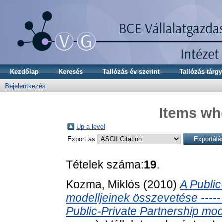
Kezdőlap
Keresés
Tallózás év szerint
Tallózás tárgy
Bejelentkezés
Items whe
Up a level
Export as
Tételek száma:
19
.
Kozma, Miklós
(2010)
A Public
modelljeinek összevetése ----- I
Public-Private Partnership mod