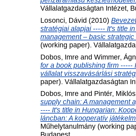
Vállalatgazdaságtan Intézet, 
Losonci, Dávid
(2010)
Bevezet
stratégiai alapjai ----- It's title
management – basic strategic 
(working paper). Vállalatgazda
Dobos, Imre
and
Wimmer, Ágn
for a book publishing firm -----
vállalat visszavásárlási stratég
paper). Vállalatgazdaságtan In
Dobos, Imre
and
Pintér, Miklós
supply chain: A management ap
---- It's title in Hungarian: K
láncban: A kooperatív játéke
Műhelytanulmány (working pape
Budapest.