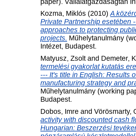
paper). Vállalatgazdaságtan In
Kozma, Miklós
(2010)
A közér
Private Partnership esetében -----
approaches to protecting public
projects.
Műhelytanulmány (wor
Intézet, Budapest.
Matyusz, Zsolt
and
Demeter, K
termelési gyakorlat kutatás e
--- It's title in English: Result
manufacturing strategy and pra
Műhelytanulmány (working pape
Budapest.
Dobos, Imre
and
Vörösmarty, 
activity with discounted cash flo
Hungarian: Beszerzési tevéke
pénzáramlású készletmodellel