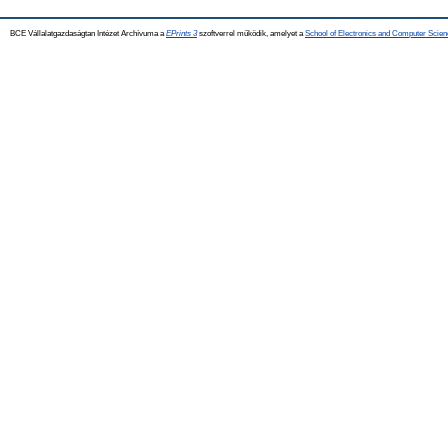
BCE Vállalatgazdaságtan Intézet Archívuma a
EPrints 3
szoftverrel működik, amelyet a
School of Electronics and Computer Scien