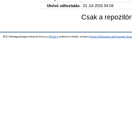
Utolsó változtatás:
01 Júl 2016 04:04
Csak a repozitó
BCE Vállalatgazdaságtan Intézet Archívuma a
EPrints 3
szoftverrel működik, amelyet a
School of Electronics and Computer Scien