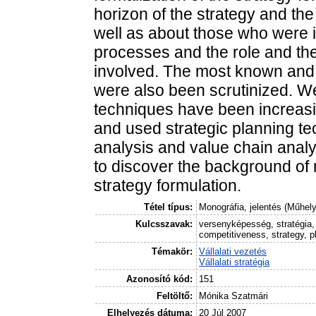
horizon of the strategy and the
well as about those who were i
processes and the role and the
involved. The most known and 
were also been scrutinized. We
techniques have been increas
and used strategic planning te
analysis and value chain analy
to discover the background of 
strategy formulation.
Tétel típus:
Monográfia, jelentés (Műhel
Kulcsszavak:
versenyképesség, stratégia,
competitiveness, strategy, p
Témakör:
Vállalati vezetés
Vállalati stratégia
Azonosító kód:
151
Feltöltő:
Mónika Szatmári
Elhelyezés dátuma:
20 Júl 2007