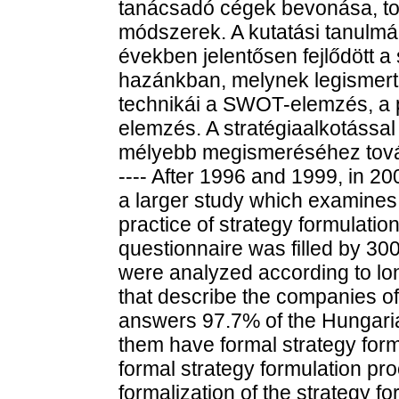
tanácsadó cégek bevonása, to
módszerek. A kutatási tanulmá
években jelentősen fejlődött a
hazánkban, melynek legismert
technikái a SWOT-elemzés, a p
elemzés. A stratégiaalkotással
mélyebb megismeréséhez tovább
---- After 1996 and 1999, in 200
a larger study which examines
practice of strategy formulati
questionnaire was filled by 30
were analyzed according to lon
that describe the companies o
answers 97.7% of the Hungaria
them have formal strategy form
formal strategy formulation pr
formalization of the strategy f