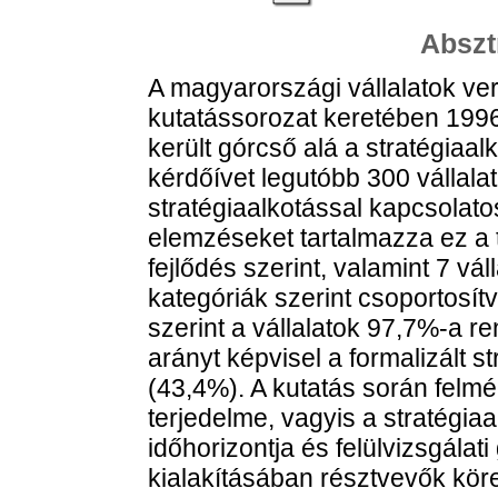
Abszt
A magyarországi vállalatok v
kutatássorozat keretében 199
került górcső alá a stratégiaal
kérdőívet legutóbb 300 vállalat
stratégiaalkotással kapcsolato
elemzéseket tartalmazza ez a t
fejlődés szerint, valamint 7 váll
kategóriák szerint csoportosítv
szerint a vállalatok 97,7%-a re
arányt képvisel a formalizált st
(43,4%). A kutatás során felmér
terjedelme, vagyis a stratégiaa
időhorizontja és felülvizsgálati
kialakításában résztvevők köre,