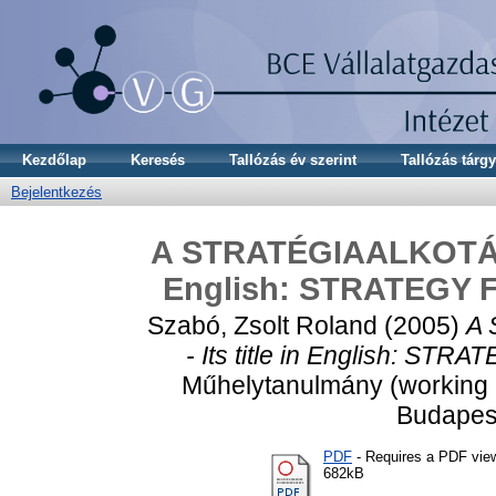
Kezdőlap
Keresés
Tallózás év szerint
Tallózás tárgy
Bejelentkezés
A STRATÉGIAALKOTÁS F
English: STRATEGY
Szabó, Zsolt Roland
(2005)
A 
- Its title in English:
Műhelytanulmány (working p
Budapes
PDF
- Requires a PDF vie
682kB