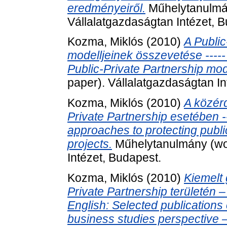
eredményeiről.
Műhelytanulmán
Vállalatgazdaságtan Intézet, 
Kozma, Miklós
(2010)
A Public
modelljeinek összevetése ----- I
Public-Private Partnership mod
paper). Vállalatgazdaságtan In
Kozma, Miklós
(2010)
A közér
Private Partnership esetében -----
approaches to protecting public
projects.
Műhelytanulmány (wor
Intézet, Budapest.
Kozma, Miklós
(2010)
Kiemelt 
Private Partnership területén – 
English: Selected publications
business studies perspective 