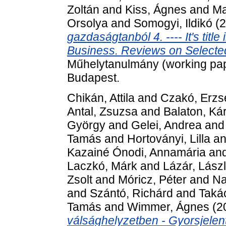
Zoltán
and
Kiss, Ágnes
and
Ma
Orsolya
and
Somogyi, Ildikó
(2
gazdaságtanból 4. ---- It's title
Business. Reviews on Selected
Műhelytanulmány (working pape
Budapest.
Chikán, Attila
and
Czakó, Erzs
Antal, Zsuzsa
and
Balaton, Ká
György
and
Gelei, Andrea
an
Tamás
and
Hortoványi, Lilla
a
Kazainé Ónodi, Annamária
an
Laczkó, Márk
and
Lázár, Lász
Zsolt
and
Móricz, Péter
and
Na
and
Szántó, Richárd
and
Taká
Tamás
and
Wimmer, Ágnes
(2
válsághelyzetben - Gyorsjelen