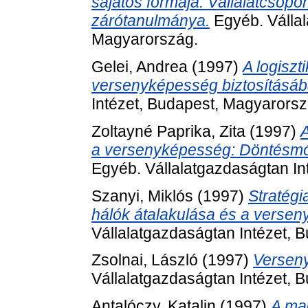
sajátos formája: Vállalatcsopor
zárótanulmánya.
Egyéb. Vállal
Magyarország.
Gelei, Andrea
(1997)
A logiszt
versenyképesség biztosításáb
Intézet, Budapest, Magyarorsz
Zoltayné Paprika, Zita
(1997)
A
a versenyképesség: Döntésmód
Egyéb. Vállalatgazdaságtan In
Szanyi, Miklós
(1997)
Stratégi
hálók átalakulása és a verse
Vállalatgazdaságtan Intézet, 
Zsolnai, László
(1997)
Verseny
Vállalatgazdaságtan Intézet, 
Antalóczy, Katalin
(1997)
A ma