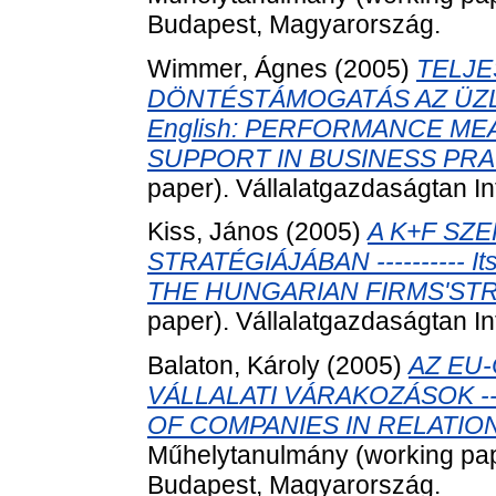
Budapest, Magyarország.
Wimmer, Ágnes
(2005)
TELJE
DÖNTÉSTÁMOGATÁS AZ ÜZLETI 
English: PERFORMANCE M
SUPPORT IN BUSINESS PRA
paper). Vállalatgazdaságtan I
Kiss, János
(2005)
A K+F SZ
STRATÉGIÁJÁBAN ---------- Its
THE HUNGARIAN FIRMS'STR
paper). Vállalatgazdaságtan I
Balaton, Károly
(2005)
AZ EU
VÁLLALATI VÁRAKOZÁSOK ---- 
OF COMPANIES IN RELATIO
Műhelytanulmány (working pape
Budapest, Magyarország.