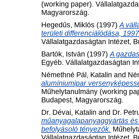
(working paper). Vállalatgazda
Magyarország.
Hegedűs, Miklós
(1997)
A vál
területi differenciálódása, 1997
Vállalatgazdaságtan Intézet, 
Bartók, István
(1997)
A gazdas
Egyéb. Vállalatgazdaságtan In
Némethné Pál, Katalin
and
Ném
alumíniumipar versenyképessé
Műhelytanulmány (working pape
Budapest, Magyarország.
Dr. Dévai, Katalin
and
Dr. Petr
műanyagalapanyaggyártás és 
befolyásoló tényezők.
Műhelyta
Vállalatgazdaságtan Intézet, 