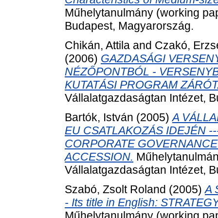
Műhelytanulmány (working pape
Budapest, Magyarország.
Chikán, Attila
and
Czakó, Erzs
(2006)
GAZDASÁGI VERSEN
NÉZŐPONTBÓL - VERSENYBE
KUTATÁSI PROGRAM ZÁRÓ
Vállalatgazdaságtan Intézet, 
Bartók, István
(2005)
A VÁLL
EU CSATLAKOZÁS IDEJÉN --- I
CORPORATE GOVERNANCE R
ACCESSION.
Műhelytanulmány
Vállalatgazdaságtan Intézet, 
Szabó, Zsolt Roland
(2005)
A 
- Its title in English: ST
Műhelytanulmány (working pape