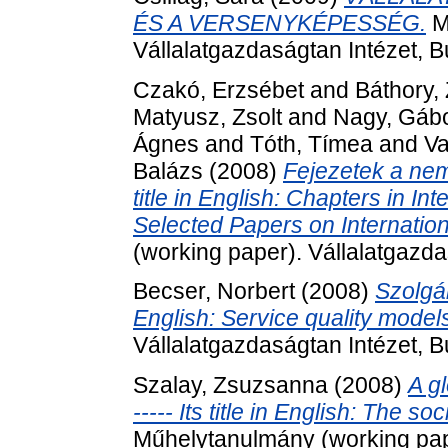
ÉS A VERSENYKÉPESSÉG.
M
Vállalatgazdaságtan Intézet, 
Czakó, Erzsébet
and
Báthory,
Matyusz, Zsolt
and
Nagy, Gáb
Ágnes
and
Tóth, Tímea
and
Va
Balázs
(2008)
Fejezetek a nemz
title in English: Chapters in I
Selected Papers on Internatio
(working paper). Vállalatgazda
Becser, Norbert
(2008)
Szolgál
English: Service quality model
Vállalatgazdaságtan Intézet, 
Szalay, Zsuzsanna
(2008)
A gl
----- Its title in English: The so
Műhelytanulmány (working pape