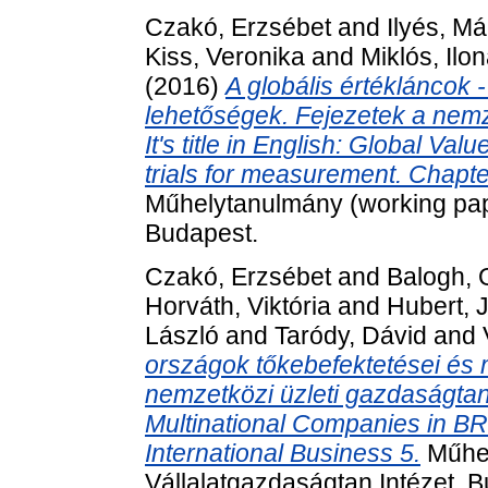
Czakó, Erzsébet
and
Ilyés, Má
Kiss, Veronika
and
Miklós, Ilo
(2016)
A globális értékláncok 
lehetőségek. Fejezetek a nemze
It's title in English: Global Va
trials for measurement. Chapte
Műhelytanulmány (working pape
Budapest.
Czakó, Erzsébet
and
Balogh, 
Horváth, Viktória
and
Hubert, 
László
and
Taródy, Dávid
and
országok tőkebefektetései és m
nemzetközi üzleti gazdaságtanból
Multinational Companies in BRI
International Business 5.
Műhel
Vállalatgazdaságtan Intézet, 