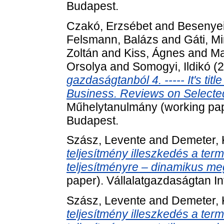
Budapest.
Czakó, Erzsébet
and
Besenyei
Felsmann, Balázs
and
Gáti, M
Zoltán
and
Kiss, Ágnes
and
Ma
Orsolya
and
Somogyi, Ildikó
(2
gazdaságtanból 4. ----- It's titl
Business. Reviews on Selected
Műhelytanulmány (working pape
Budapest.
Szász, Levente
and
Demeter, K
teljesítmény illeszkedés a term
teljesítményre – dinamikus me
paper). Vállalatgazdaságtan In
Szász, Levente
and
Demeter, K
teljesítmény illeszkedés a term