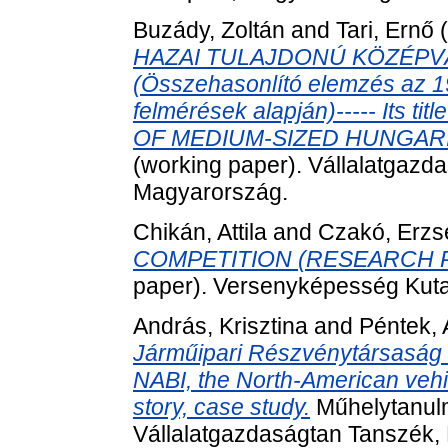
Buzády, Zoltán
and
Tari, Ernő
(
HAZAI TULAJDONÚ KÖZÉPV
(Összehasonlító elemzés az 19
felmérések alapján)----- Its t
OF MEDIUM-SIZED HUNGAR
(working paper). Vállalatgazda
Magyarország.
Chikán, Attila
and
Czakó, Erzs
COMPETITION (RESEARCH P
paper). Versenyképesség Kuta
András, Krisztina
and
Péntek,
Járműipari Részvénytársaság mint
NABI, the North-American vehi
story, case study.
Műhelytanulm
Vállalatgazdaságtan Tanszék,