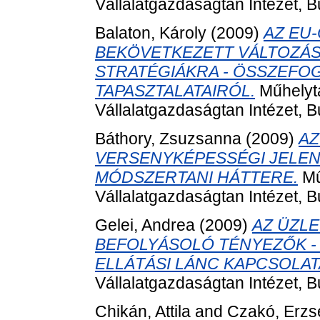
Vállalatgazdaságtan Intézet, 
Balaton, Károly
(2009)
AZ EU
BEKÖVETKEZETT VÁLTOZÁSO
STRATÉGIÁKRA - ÖSSZEFOG
TAPASZTALATAIRÓL.
Műhelyta
Vállalatgazdaságtan Intézet, 
Báthory, Zsuzsanna
(2009)
AZ
VERSENYKÉPESSÉGI JELEN
MÓDSZERTANI HÁTTERE.
Mű
Vállalatgazdaságtan Intézet, 
Gelei, Andrea
(2009)
AZ ÜZLE
BEFOLYÁSOLÓ TÉNYEZŐK -
ELLÁTÁSI LÁNC KAPCSOLATA
Vállalatgazdaságtan Intézet, 
Chikán, Attila
and
Czakó, Erzs