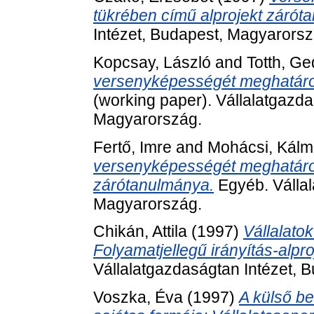
tükrében című alprojekt zárót
Intézet, Budapest, Magyarorsz
Kopcsay, László
and
Totth, G
versenyképességét meghatáro
(working paper). Vállalatgazda
Magyarország.
Fertő, Imre
and
Mohácsi, Kál
versenyképességét meghatározó
zárótanulmánya.
Egyéb. Vállal
Magyarország.
Chikán, Attila
(1997)
Vállalatok
Folyamatjellegű irányítás-alpr
Vállalatgazdaságtan Intézet, 
Voszka, Éva
(1997)
A külső be