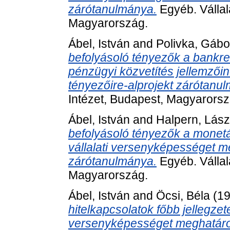
zárótanulmánya.
Egyéb. Vállal
Magyarország.
Ábel, István
and
Polivka, Gábo
befolyásoló tényezők a bankr
pénzügyi közvetítés jellemzői
tényezőire-alprojekt zárótanu
Intézet, Budapest, Magyarorsz
Ábel, István
and
Halpern, Lász
befolyásoló tényezők a monetár
vállalati versenyképességet m
zárótanulmánya.
Egyéb. Vállal
Magyarország.
Ábel, István
and
Öcsi, Béla
(1
hitelkapcsolatok főbb jellegzete
versenyképességet meghatároz