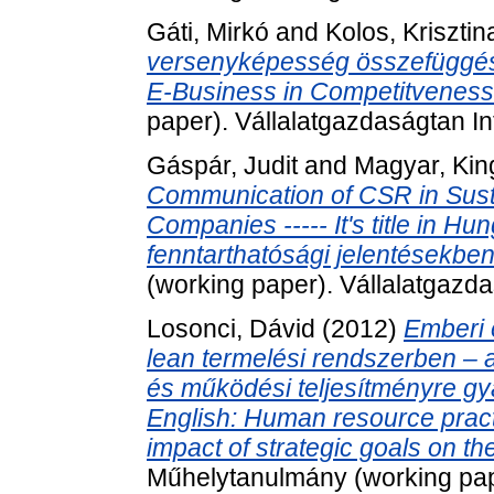
Gáti, Mirkó
and
Kolos, Krisztin
versenyképesség összefüggései -
E-Business in Competitveness 
paper). Vállalatgazdaságtan In
Gáspár, Judit
and
Magyar, Kin
Communication of CSR in Susta
Companies ----- It's title in H
fenntarthatósági jelentésekb
(working paper). Vállalatgazda
Losonci, Dávid
(2012)
Emberi 
lean termelési rendszerben – a
és működési teljesítményre gyako
English: Human resource pract
impact of strategic goals on th
Műhelytanulmány (working pape