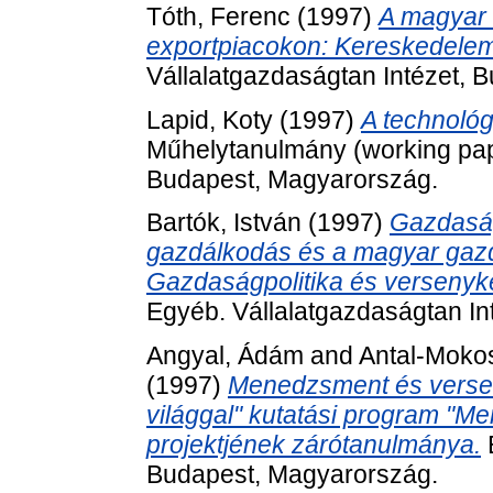
Tóth, Ferenc
(1997)
A magyar 
exportpiacokon: Kereskedelem
Vállalatgazdaságtan Intézet, 
Lapid, Koty
(1997)
A technoló
Műhelytanulmány (working pape
Budapest, Magyarország.
Bartók, István
(1997)
Gazdaságp
gazdálkodás és a magyar gaz
Gazdaságpolitika és versenyk
Egyéb. Vállalatgazdaságtan In
Angyal, Ádám
and
Antal-Mokos
(1997)
Menedzsment és verse
világgal" kutatási program "
projektjének zárótanulmánya.
E
Budapest, Magyarország.