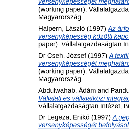
versenyképességét meghatáro
(working paper). Vállalatgazda
Magyarország.
Halpern, László
(1997)
Az árfo
versenyképesség közötti kapcs
paper). Vállalatgazdaságtan I
Dr Cseh, József
(1997)
A texti
versenyképességét meghatáro
(working paper). Vállalatgazda
Magyarország.
Abdulwahab, Ádám
and
Pandur
Vállalati és vállalatközi integrá
Vállalatgazdaságtan Intézet, 
Dr Legeza, Enikő
(1997)
A gép
versenyképességét befolyásol