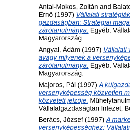
Antal-Mokos, Zoltán
and
Balat
Ernő
(1997)
Vállalati stratég
gazdaságban: Stratégiai maga
zárótanulmánya.
Egyéb. Vállal
Magyarország.
Angyal, Ádám
(1997)
Vállalat
avagy milyenek a versenyképe
zárótanulmánya.
Egyéb. Vállal
Magyarország.
Majoros, Pál
(1997)
A külgazda
versenyképesség közvetlen mérc
közvetett jelzője.
Műhelytanulm
Vállalatgazdaságtan Intézet, 
Berács, József
(1997)
A market
versenyképességhez: Vállalati 