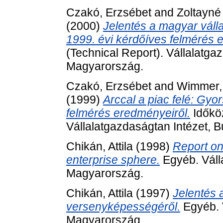
Czakó, Erzsébet
and
Zoltayné 
(2000)
Jelentés a magyar váll
1999. évi kérdőíves felmérés 
(Technical Report). Vállalatga
Magyarország.
Czakó, Erzsébet
and
Wimmer,
(1999)
Arccal a piac felé: Gyo
felmérés eredményeiről.
Időköz
Vállalatgazdaságtan Intézet, 
Chikán, Attila
(1998)
Report on
enterprise sphere.
Egyéb. Váll
Magyarország.
Chikán, Attila
(1997)
Jelentés 
versenyképességéről.
Egyéb. 
Magyarország.