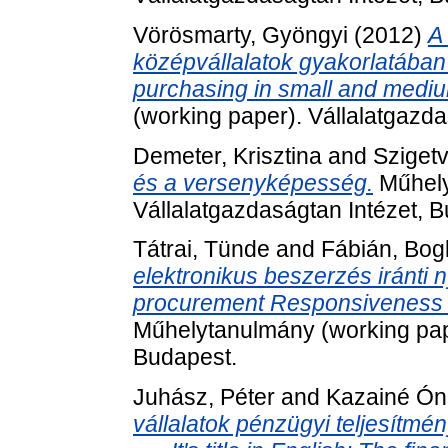
Vörösmarty, Gyöngyi
(2012)
A
középvállalatok gyakorlatában ---
purchasing in small and medi
(working paper). Vállalatgazda
Demeter, Krisztina
and
Sziget
és a versenyképesség.
Műhely
Vállalatgazdaságtan Intézet, 
Tátrai, Tünde
and
Fábián, Bog
elektronikus beszerzés iránti nyit
procurement Responsiveness 
Műhelytanulmány (working pape
Budapest.
Juhász, Péter
and
Kazainé Ón
vállalatok pénzügyi teljesítmé