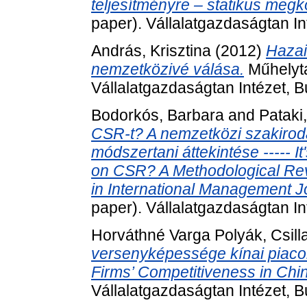
teljesítményre – statikus megk
paper). Vállalatgazdaságtan In
András, Krisztina
(2012)
Hazai
nemzetközivé válása.
Műhelyta
Vállalatgazdaságtan Intézet, 
Bodorkós, Barbara
and
Pataki
CSR-t? A nemzetközi szakirod
módszertani áttekintése ----- I
on CSR? A Methodological Rev
in International Management J
paper). Vállalatgazdaságtan In
Horváthné Varga Polyák, Csill
versenyképessége kínai piacokon
Firms’ Competitiveness in Chi
Vállalatgazdaságtan Intézet, 