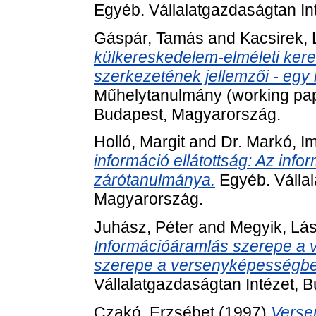
Egyéb. Vállalatgazdaságtan In
Gáspár, Tamás
and
Kacsirek, 
külkereskedelem-elméleti ker
szerkezetének jellemzői - egy 
Műhelytanulmány (working pape
Budapest, Magyarország.
Holló, Margit
and
Dr. Markó, I
információ ellátottság: Az info
zárótanulmánya.
Egyéb. Vállal
Magyarország.
Juhász, Péter
and
Megyik, Lás
Információáramlás szerepe a 
szerepe a versenyképességben
Vállalatgazdaságtan Intézet, 
Czakó, Erzsébet
(1997)
Verse