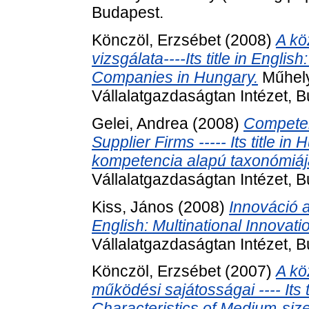
Budapest.
Könczöl, Erzsébet
(2008)
A kö
vizsgálata----Its title in Engli
Companies in Hungary.
Műhely
Vállalatgazdaságtan Intézet, 
Gelei, Andrea
(2008)
Competen
Supplier Firms ----- Its title in
kompetencia alapú taxonómiáj
Vállalatgazdaságtan Intézet, 
Kiss, János
(2008)
Innováció a 
English: Multinational Innovati
Vállalatgazdaságtan Intézet, 
Könczöl, Erzsébet
(2007)
A kö
működési sajátosságai ---- Its ti
Characteristics of Medium-si