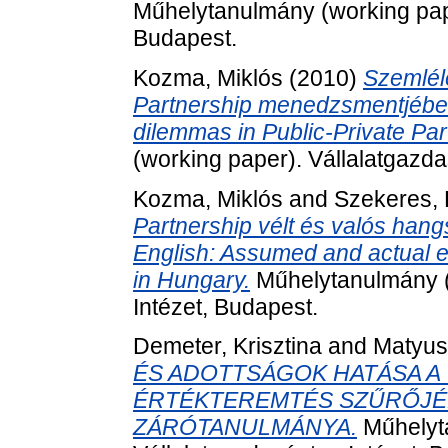
Műhelytanulmány (working pape
Budapest.
Kozma, Miklós
(2010)
Szemléle
Partnership menedzsmentjében -
dilemmas in Public-Private Par
(working paper). Vállalatgazda
Kozma, Miklós
and
Szekeres, 
Partnership vélt és valós hangs
English: Assumed and actual e
in Hungary.
Műhelytanulmány (
Intézet, Budapest.
Demeter, Krisztina
and
Matyusz
ÉS ADOTTSÁGOK HATÁSA A
ÉRTÉKTEREMTÉS SZŰRŐJÉ
ZÁRÓTANULMÁNYA.
Műhelyta