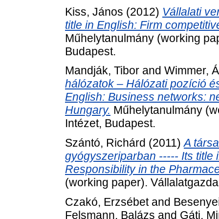
Kiss, János
(2012)
Vállalati v
title in English: Firm competit
Műhelytanulmány (working pape
Budapest.
Mandják, Tibor
and
Wimmer, 
hálózatok – Hálózati pozíció és 
English: Business networks: n
Hungary.
Műhelytanulmány (wo
Intézet, Budapest.
Szántó, Richárd
(2011)
A társa
gyógyszeriparban ----- Its title
Responsibility in the Pharmaceu
(working paper). Vállalatgazda
Czakó, Erzsébet
and
Besenyei
Felsmann, Balázs
and
Gáti, M