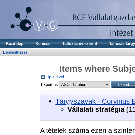
Kezdőlap
Keresés
Tallózás év szerint
Tallózás tárgy
Bejelentkezés
Items where Subjec
Up a level
Export as
Tárgyszavak - Corvinus 
Vállalati stratégia
(11
A tételek száma ezen a szinte