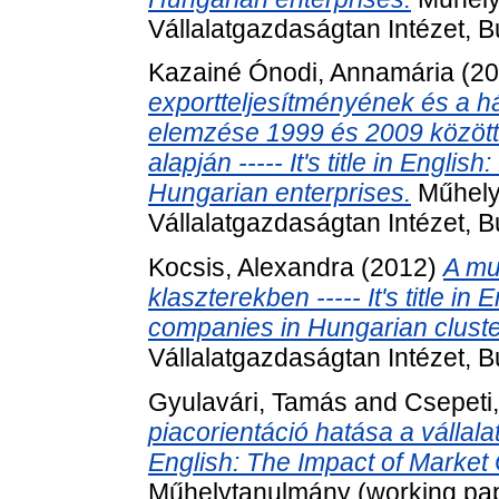
Vállalatgazdaságtan Intézet, 
Kazainé Ónodi, Annamária
(20
exportteljesítményének és a hát
elemzése 1999 és 2009 között 
alapján ----- It's title in Engli
Hungarian enterprises.
Műhely
Vállalatgazdaságtan Intézet, 
Kocsis, Alexandra
(2012)
A mu
klaszterekben ----- It's title in 
companies in Hungarian cluste
Vállalatgazdaságtan Intézet, 
Gyulavári, Tamás
and
Csepeti
piacorientáció hatása a vállalat
English: The Impact of Market 
Műhelytanulmány (working pape