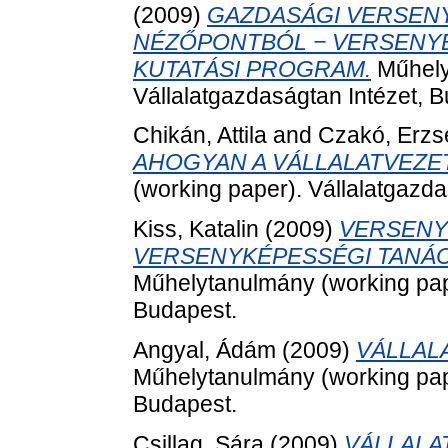
(2009)
GAZDASÁGI VERSEN
NÉZŐPONTBÓL − VERSENYBE
KUTATÁSI PROGRAM.
Műhely
Vállalatgazdaságtan Intézet, 
Chikán, Attila
and
Czakó, Erzs
AHOGYAN A VÁLLALATVEZE
(working paper). Vállalatgazda
Kiss, Katalin
(2009)
VERSENY
VERSENYKÉPESSÉGI TANÁC
Műhelytanulmány (working pape
Budapest.
Angyal, Ádám
(2009)
VÁLLAL
Műhelytanulmány (working pape
Budapest.
Csillag, Sára
(2009)
VÁLLALA