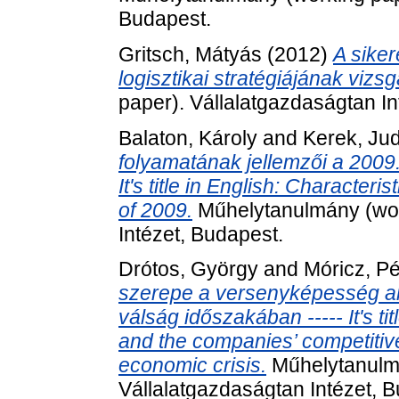
Budapest.
Gritsch, Mátyás
(2012)
A siker
logisztikai stratégiájának vizsg
paper). Vállalatgazdaságtan In
Balaton, Károly
and
Kerek, Jud
folyamatának jellemzői a 2009.
It's title in English: Characteri
of 2009.
Műhelytanulmány (wor
Intézet, Budapest.
Drótos, György
and
Móricz, Pé
szerepe a versenyképesség al
válság időszakában ----- It's ti
and the companies’ competitive
economic crisis.
Műhelytanulmá
Vállalatgazdaságtan Intézet, 