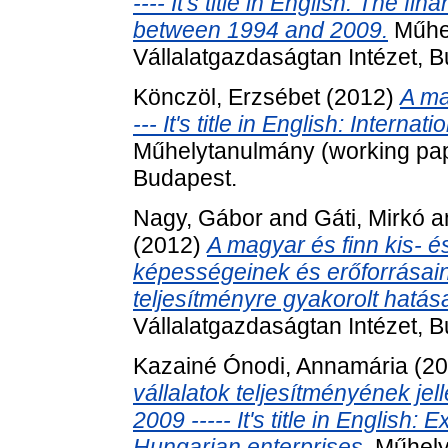
---- It's title in English: The 
between 1994 and 2009.
Műhel
Vállalatgazdaságtan Intézet, 
Könczöl, Erzsébet
(2012)
A ma
--- It's title in English: Inter
Műhelytanulmány (working pape
Budapest.
Nagy, Gábor
and
Gáti, Mirkó
a
(2012)
A magyar és finn kis- és
képességeinek és erőforrásai
teljesítményre gyakorolt hatás
Vállalatgazdaságtan Intézet, 
Kazainé Ónodi, Annamária
(20
vállalatok teljesítményének je
2009 ----- It's title in English:
Hungarian enterprises.
Műhely