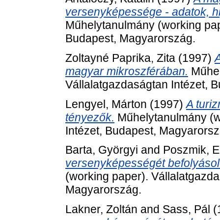
versenyképessége - adatok, hi
Műhelytanulmány (working pape
Budapest, Magyarország.
Zoltayné Paprika, Zita
(1997)
A
magyar mikroszférában.
Műhel
Vállalatgazdaságtan Intézet, 
Lengyel, Márton
(1997)
A turi
tényezők.
Műhelytanulmány (wo
Intézet, Budapest, Magyarorsz
Barta, Györgyi
and
Poszmik, E
versenyképességét befolyásol
(working paper). Vállalatgazda
Magyarország.
Lakner, Zoltán
and
Sass, Pál
(