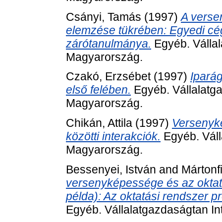
Csányi, Tamás
(1997)
A verse
elemzése tükrében: Egyedi cé
zárótanulmánya.
Egyéb. Vállal
Magyarország.
Czakó, Erzsébet
(1997)
Ipará
első felében.
Egyéb. Vállalatga
Magyarország.
Chikán, Attila
(1997)
Versenyk
közötti interakciók.
Egyéb. Váll
Magyarország.
Bessenyei, István
and
Mártonf
versenyképessége és az oktatá
példa): Az oktatási rendszer p
Egyéb. Vállalatgazdaságtan In