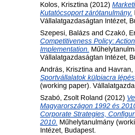
Kolos, Krisztina
(2012)
Marketi
Kutatócsoport zárótanulmány.
Vállalatgazdaságtan Intézet, 
Szepesi, Balázs
and
Czakó, E
Competitiveness Policy: Action
Implementation.
Műhelytanulmá
Vállalatgazdaságtan Intézet, 
András, Krisztina
and
Havran, 
Sportvállalatok külpiacra lépés
(working paper). Vállalatgazda
Szabó, Zsolt Roland
(2012)
Ve
Magyarországon 1992 és 2010 köz
Corporate Strategies, Configu
2010.
Műhelytanulmány (workin
Intézet, Budapest.