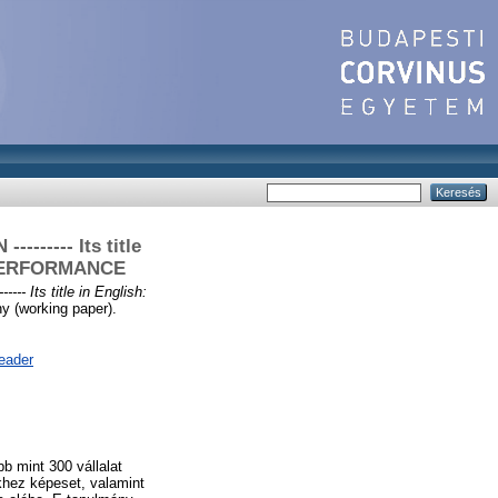
----- Its title
 PERFORMANCE
ts title in English:
 (working paper).
eader
b mint 300 vállalat
khez képeset, valamint