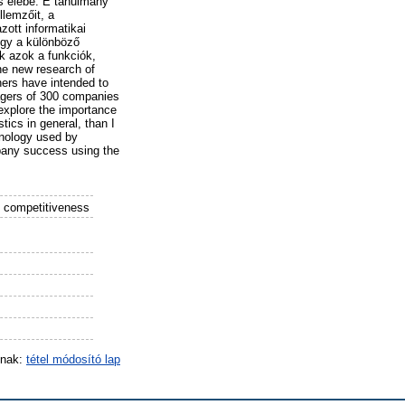
s elébe. E tanulmány
llemzőit, a
zott informatikai
hogy a különböző
ek azok a funkciók,
he new research of
hers have intended to
agers of 300 companies
explore the importance
stics in general, than I
hnology used by
mpany success using the
, competitiveness
inak:
tétel módosító lap