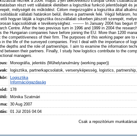
rakozással néznek a 2004. május 1-jén bekövetkező Európai Uniós csatlakozá
utatásban részt vett vállalatok életében a logisztikai funkció jelentőségét és je
repét, mélységét és működést. Célom megvizsgálni a logisztika által alkalma
lódását vállalati határokon belül, illetve a partnerek felé. Végül feltárom, 
tői hogyan látják a logisztika összvállalati sikerben játszott szerepét, mely
rosan kapcsolódnak e tevékenységhez. --------- In January 2004 has begun t
ch Centre. After the two previous turn in 1996 and 1999 in 2004 the researc
s the Hungarian companies have before joining the EU. More than 1200 man
the competitiveness of their firm. The purposes of this working paper are to 
n in the life of the surveyed companies. First I deal with the importance of logi
 the depths and the role of partnerships. I aim to examine the information tec
nd between their partners. Finally, I study how logistics contribute to the co
unctional managers.
ípus:
Monográfia, jelentés (Műhelytanulmány (working paper))
vak:
logisztika, partnerkapcsolatok, versenyképesség, logistics, partnership
kör:
Logisztika
Információgazdaság
kód:
178
öltő:
Mónika Szatmári
uma:
30 Aug 2007
tás:
01 Júl 2016 04:04
Csak a repozitórium munkatársa