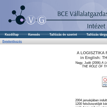
Kezdőlap
Keresés
Tallózás év szerint
Tallózás tárgy
Bejelentkezés
A LOGISZTIKA F
in English:
Nagy, Judit
(2006)
A L
THE ROLE OF T
2004 januárjában indul
1200 felsővezetőjét ké