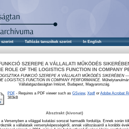
 szerint
Tallózás tanszékek szerint
In English
UNKCIÓ SZEREPE A VÁLLALATI MŰKÖDÉS SIKERÉBEN ----
 THE ROLE OF THE LOGISTICS FUNCTION IN COMPANY
OGISZTIKA FUNKCIÓ SZEREPE A VÁLLALATI MŰKÖDÉS SIKERÉBEN --------- I
HE LOGISTICS FUNCTION IN COMPANY PERFORMANCE.
Műhelytanulmány
Vállalatgazdaságtan Intézet, Budapest, Magyarország.
PDF
- Requires a PDF viewer such as
GSview
,
Xpdf
or
Adobe Acrobat R
383kB
Absztrakt (kivonat)
t a Versenyben a világgal kutatási sorozat harmadik fordulója. Ennek során töb
rdezték a vállalataik versenyképességéről, annak változásairól a korábbi éve