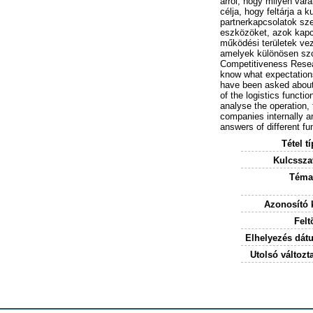
arról, hogy milyen vá
célja, hogy feltárja a k
partnerkapcsolatok sze
eszközöket, azok kapcso
működési területek veze
amelyek különösen szo
Competitiveness Resear
know what expectation
have been asked about 
of the logistics functio
analyse the operation,
companies internally a
answers of different f
Tétel t
Kulcssza
Téma
Azonosító 
Felt
Elhelyezés dát
Utolsó változta