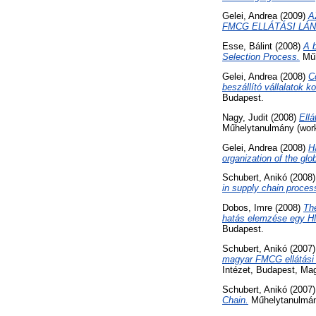
Gelei, Andrea
(2009)
A
FMCG ELLÁTÁSI LÁN
Esse, Bálint
(2008)
A b
Selection Process.
Műh
Gelei, Andrea
(2008)
C
beszállító vállalatok 
Budapest.
Nagy, Judit
(2008)
Ellá
Műhelytanulmány (work
Gelei, Andrea
(2008)
H
organization of the gl
Schubert, Anikó
(2008
in supply chain proces
Dobos, Imre
(2008)
The
hatás elemzése egy HM
Budapest.
Schubert, Anikó
(2007
magyar FMCG ellátási 
Intézet, Budapest, Ma
Schubert, Anikó
(2007
Chain.
Műhelytanulmány