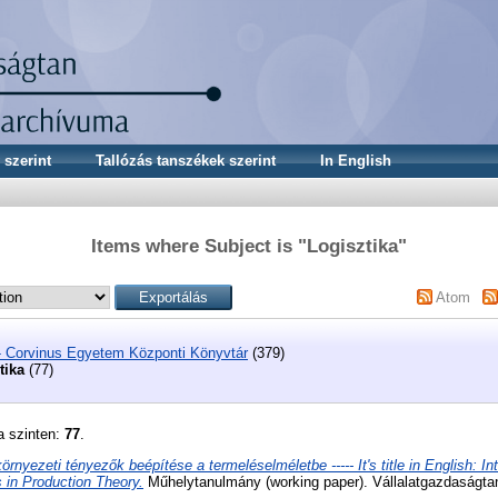
 szerint
Tallózás tanszékek szerint
In English
Items where Subject is "Logisztika"
Atom
- Corvinus Egyetem Központi Könyvtár
(379)
tika
(77)
a szinten:
77
.
örnyezeti tényezők beépítése a termeléselméletbe ----- It's title in English: In
 in Production Theory.
Műhelytanulmány (working paper). Vállalatgazdaságtan