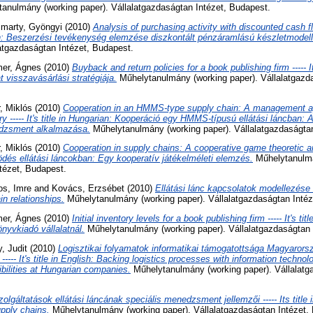
anulmány (working paper). Vállalatgazdaságtan Intézet, Budapest.
marty, Gyöngyi
(2010)
Analysis of purchasing activity with discounted cash f
arian: Beszerzési tevékenység elemzése diszkontált pénzáramlású készletmodell
latgazdaságtan Intézet, Budapest.
er, Ágnes
(2010)
Buyback and return policies for a book publishing firm ----- It
 visszavásárlási stratégiája.
Műhelytanulmány (working paper). Vállalatgazda
r, Miklós
(2010)
Cooperation in an HMMS-type supply chain: A management ap
 ----- It's title in Hungarian: Kooperáció egy HMMS-típusú ellátási láncban: 
edzsment alkalmazása.
Műhelytanulmány (working paper). Vállalatgazdaságtan
r, Miklós
(2010)
Cooperation in supply chains: A cooperative game theoretic analy
és ellátási láncokban: Egy kooperatív játékelméleti elemzés.
Műhelytanulmá
tézet, Budapest.
s, Imre
and
Kovács, Erzsébet
(2010)
Ellátási lánc kapcsolatok modellezése ---
n relationships.
Műhelytanulmány (working paper). Vállalatgazdaságtan Intéz
er, Ágnes
(2010)
Initial inventory levels for a book publishing firm ----- It's tit
nyvkiadó vállalatnál.
Műhelytanulmány (working paper). Vállalatgazdaságtan 
, Judit
(2010)
Logisztikai folyamatok informatikai támogatottsága Magyaror
 ----- It's title in English: Backing logistics processes with information technol
ilities at Hungarian companies.
Műhelytanulmány (working paper). Vállalatg
zolgáltatások ellátási láncának speciális menedzsment jellemzői ----- Its title 
pply chains.
Műhelytanulmány (working paper). Vállalatgazdaságtan Intézet,