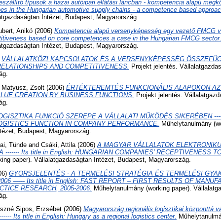
eszállító típusok a hazai autóipari ellátási láncban - kompetencia alapú megközel
ypes in the Hungarian automotive supply chains - a competence based approac
latgazdaságtan Intézet, Budapest, Magyarország.
bert, Anikó
(2006)
Kompetencia alapú versenyképesség egy vezető FMCG válla
petitiveness based on core competences a case in the Hungarian FMCG sector
latgazdaságtan Intézet, Budapest, Magyarország.
)
VÁLLALATKÖZI KAPCSOLATOK ÉS A VERSENYKÉPESSÉG ÖSSZEFÜGGÉSEI 
M RELATIONSHIPS AND COMPETITIVENESS.
Projekt jelentés. Vállalatgazdas
ág.
d
Matyusz, Zsolt
(2006)
ÉRTÉKTEREMTÉS FUNKCIONÁLIS ALAPOKON AZ
sh: VALUE CREATION BY BUSINESS FUNCTIONS.
Projekt jelentés. Vállalatgazd
ág.
OGISZTIKA FUNKCIÓ SZEREPE A VÁLLALATI MŰKÖDÉS SIKERÉBEN --------- I
LOGISTICS FUNCTION IN COMPANY PERFORMANCE.
Műhelytanulmány (wo
ntézet, Budapest, Magyarország.
rai, Tünde
and
Csáki, Attila
(2006)
A MAGYAR VÁLLALATOK ELEKTRONIK
------- Its title in English: HUNGARIAN COMPANIES’ RECEPTIVENESS
ing paper). Vállalatgazdaságtan Intézet, Budapest, Magyarország.
06)
GYORSJELENTÉS - A TERMELÉSI STRATÉGIA ÉS TERMELÉSI GYA
06 ------ Its title in English: FAST REPORT – FIRST RESULTS OF MANU
TICE RESEARCH, 2005-2006.
Műhelytanulmány (working paper). Vállalatga
ág.
szné Sipos, Erzsébet
(2006)
Magyarország regionális logisztikai központtá 
------ Its title in English: Hungary as a regional logistics center.
Műhelytanulmán