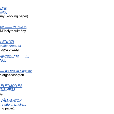
LYIK
ING,
ny (working paper).
-- Its title in
Műhelytanulmány
ALATKÖZI
cific Areas of
Magyarország.
CSOLATA ---- Its
ANCE.
 title in English:
lalatgazdaságtan
MLÉLETMÓD ÉS
 BUSINESS
ág.
PVÁLLALATOK
 title in English:
ng paper).