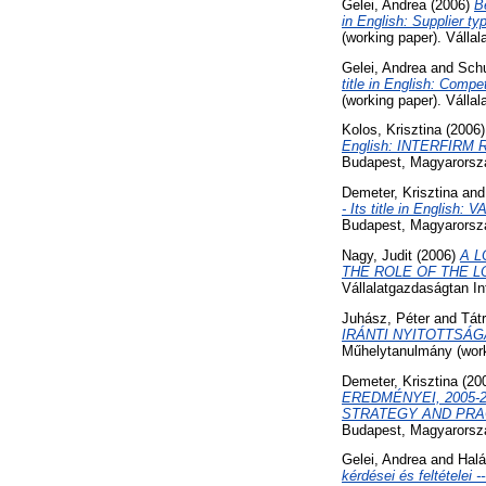
Gelei, Andrea
(2006)
B
in English: Supplier t
(working paper). Válla
Gelei, Andrea
and
Schu
title in English: Com
(working paper). Válla
Kolos, Krisztina
(2006
English: INTERFIR
Budapest, Magyarorsz
Demeter, Krisztina
an
- Its title in Engli
Budapest, Magyarorsz
Nagy, Judit
(2006)
A L
THE ROLE OF THE 
Vállalatgazdaságtan I
Juhász, Péter
and
Tát
IRÁNTI NYITOTTSÁGA 
Műhelytanulmány (work
Demeter, Krisztina
(20
EREDMÉNYEI, 2005-20
STRATEGY AND PRAC
Budapest, Magyarorsz
Gelei, Andrea
and
Halá
kérdései és feltételei --