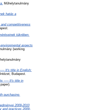
ta.
Műhelytanulmány
nek hatás a
es and competitiveness
apest.
lméréseinek tükrében.
g environmental aspects
nulmány (working
elytanulmány
 It's title in English:
Intézet, Budapest.
--- It's title in
paper).
th purchasing.
 eredményei 2009-2010
egy and practices 2009-