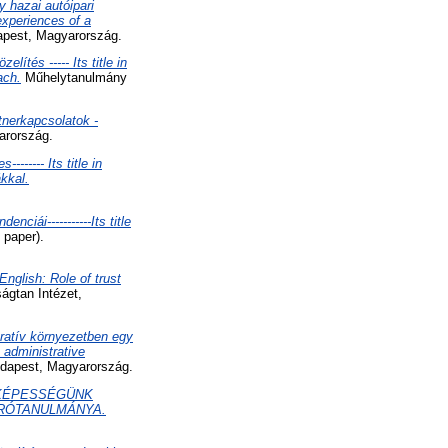
 hazai autóipari
 experiences of a
apest, Magyarország.
lítés ----- Its title in
ach.
Műhelytanulmány
artnerkapcsolatok -
arország.
------ Its title in
kkal.
nciái-----------Its title
paper).
 English: Role of trust
ágtan Intézet,
tratív környezetben egy
e administrative
udapest, Magyarország.
KÉPESSÉGÜNK
ÁRÓTANULMÁNYA.