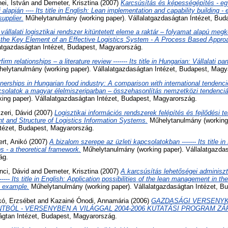
ei, István
and
Demeter, Krisztina
(2007)
Karcsúsítás és képességépítés - egy
 alapján ---- Its title in English: Lean implementation and capability building -
upplier.
Műhelytanulmány (working paper). Vállalatgazdaságtan Intézet, Bud
vállalati logisztikai rendszer kitüntetett eleme a raktár – folyamat alapú megköze
 the Key Element of an Effective Logistics System - A Process Based Appro
latgazdaságtan Intézet, Budapest, Magyarország.
rfirm relationships – a literature review ------- Its title in Hungarian: Vállalati p
elytanulmány (working paper). Vállalatgazdaságtan Intézet, Budapest, Magy
nerships in Hungarian food industry: A comparison with international tendencies--
csolatok a magyar élelmiszeriparban – összehasonlítás nemzetközi tendenciá
ing paper). Vállalatgazdaságtan Intézet, Budapest, Magyarország.
zeri, Dávid
(2007)
Logisztikai információs rendszerek felépítés és fejlődési tende
t and Structure of Logistics Information Systems.
Műhelytanulmány (working 
ntézet, Budapest, Magyarország.
rt, Anikó
(2007)
A bizalom szerepe az üzleti kapcsolatokban ------- Its title in
s - a theoretical framework.
Műhelytanulmány (working paper). Vállalatgazdas
ág.
nci, Dávid
and
Demeter, Krisztina
(2007)
A karcsúsítás lehetőségei adminisz
---- Its title in English: Application possibilities of the lean management in th
e example.
Műhelytanulmány (working paper). Vállalatgazdaságtan Intézet, B
ó, Erzsébet
and
Kazainé Ónodi, Annamária
(2006)
GAZDASÁGI VERSENY
TBÓL - VERSENYBEN A VILÁGGAL 2004-2006 KUTATÁSI PROGRAM Z
ágtan Intézet, Budapest, Magyarország.