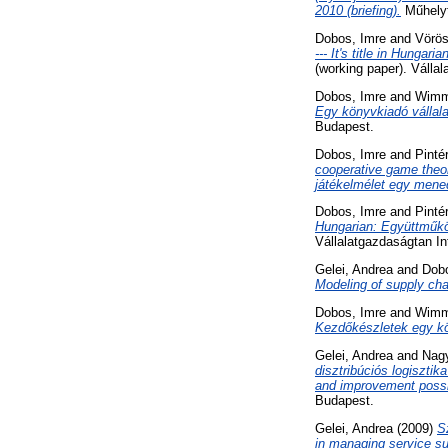
2010 (briefing).
Műhelyt
Dobos, Imre
and
Vörös
--- It's title in Hung
(working paper). Válla
Dobos, Imre
and
Wimm
Egy könyvkiadó vállalat
Budapest.
Dobos, Imre
and
Pinté
cooperative game theory
játékelmélet egy men
Dobos, Imre
and
Pinté
Hungarian: Együttműköd
Vállalatgazdaságtan In
Gelei, Andrea
and
Dobo
Modeling of supply chai
Dobos, Imre
and
Wimm
Kezdőkészletek egy kö
Gelei, Andrea
and
Nagy
disztribúciós logisztika
and improvement possib
Budapest.
Gelei, Andrea
(2009)
S
in managing service su