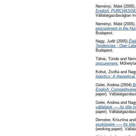
Neményi, Máté
(2005)
English: PURCHASI
Vállalatgazdaságtan I
Neményi, Máté
(2005)
procurement in the Hu
Budapest.
Nagy, Judit
(2005)
Élel
Tendencies - Own Labe
Budapest.
Tátrai, Tünde
and
Nem
procurement.
Műhelytan
Kohut, Zsófia
and
Nagy
logistics: A theoretica
Gelei, Andrea
(2004)
B
English: Competitivene
paper). Vállalatgazda
Gelei, Andrea
and
Nagy
vállalatok ---- Its titl
paper). Vállalatgazda
Demeter, Krisztina
an
eszközeire ----- Its ti
(working paper). Váll