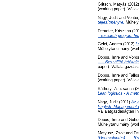
Gritsch, Mátyás
(2012
(working paper). Válla
Nagy, Judit
and
Venter
teljesítményre.
Műhelyt
Demeter, Krisztina
(20
– research program fina
Gelei, Andrea
(2012)
L
Műhelytanulmány (work
Dobos, Imre
and
Vörös
----- Beszállító érték
paper). Vállalatgazdas
Dobos, Imre
and
Tallo
(working paper). Válla
Báthory, Zsuzsanna
(2
Lean logistics - A met
Nagy, Judit
(2011)
Az e
English: Management to
Vállalatgazdaságtan In
Dobos, Imre
and
Gobsc
Műhelytanulmány (work
Matyusz, Zsolt
and
De
(Gyorsjelentés) ----- I