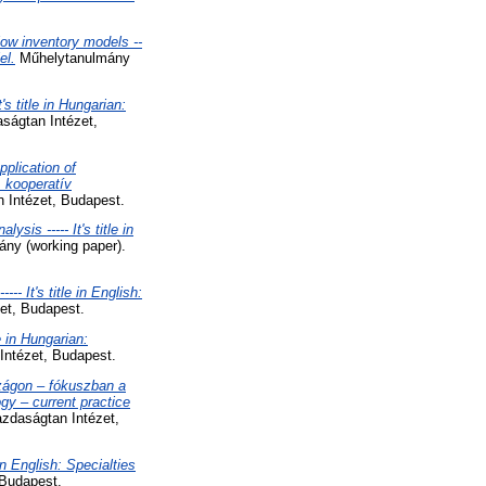
low inventory models --
el.
Műhelytanulmány
's title in Hungarian:
ságtan Intézet,
plication of
A kooperatív
 Intézet, Budapest.
sis ----- It's title in
ny (working paper).
-- It's title in English:
et, Budapest.
le in Hungarian:
Intézet, Budapest.
szágon – fókuszban a
ogy – current practice
azdaságtan Intézet,
in English: Specialties
 Budapest.