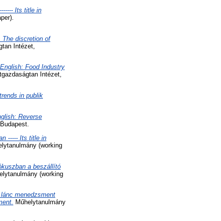
 Its title in
per).
: The discretion of
tan Intézet,
n English: Food Industry
tgazdaságtan Intézet,
trends in publik
English: Reverse
 Budapest.
---- Its title in
lytanulmány (working
fókuszban a beszállító
lytanulmány (working
ási lánc menedzsment
ment.
Műhelytanulmány