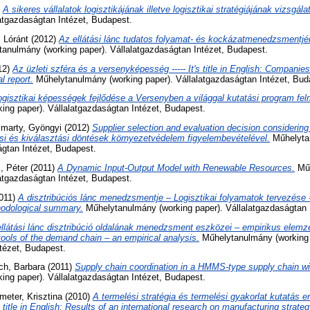
)
A sikeres vállalatok logisztikájának illetve logisztikai stratégiájának vizsgála
latgazdaságtan Intézet, Budapest.
, Lóránt
(2012)
Az ellátási lánc tudatos folyamat- és kockázatmenedzsmentjé
anulmány (working paper). Vállalatgazdaságtan Intézet, Budapest.
12)
Az üzleti szféra és a versenyképesség ----- It's title in English: Compani
l report.
Műhelytanulmány (working paper). Vállalatgazdaságtan Intézet, Bud
ogisztikai képességek fejlődése a Versenyben a világgal kutatási program fe
ing paper). Vállalatgazdaságtan Intézet, Budapest.
marty, Gyöngyi
(2012)
Supplier selection and evaluation decision considerin
elési és kiválasztási döntések környezetvédelem figyelembevételével.
Műhelyta
ágtan Intézet, Budapest.
s, Péter
(2011)
A Dynamic Input-Output Model with Renewable Resources.
Műh
latgazdaságtan Intézet, Budapest.
011)
A disztribúciós lánc menedzsmentje – Logisztikai folyamatok tervezése -----
hodological summary.
Műhelytanulmány (working paper). Vállalatgazdaságtan 
llátási lánc disztribúció oldalának menedzsment eszközei – empirikus elemzés --
ols of the demand chain – an empirical analysis.
Műhelytanulmány (working 
tézet, Budapest.
h, Barbara
(2011)
Supply chain coordination in a HMMS-type supply chain wi
ing paper). Vállalatgazdaságtan Intézet, Budapest.
meter, Krisztina
(2010)
A termelési stratégia és termelési gyakorlat kutatás
t's title in English: Results of an international research on manufacturing strat