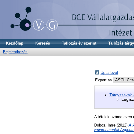
Kezdőlap
Keresés
Tallózás év szerint
Tallózás tárgy
Bejelentkezés
Up a level
Export as
Tárgyszavak 
Logisz
A tételek száma ezen 
Dobos, Imre
(2012)
A k
Environmental Aspects