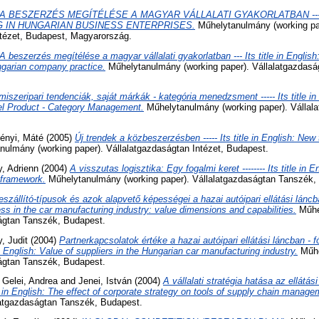
A BESZERZÉS MEGÍTÉLÉSE A MAGYAR VÁLLALATI GYAKORLATBAN ---------
NG IN HUNGARIAN BUSINESS ENTERPRISES.
Műhelytanulmány (working pa
ntézet, Budapest, Magyarország.
A beszerzés megítélése a magyar vállalati gyakorlatban --- Its title in English
ngarian company practice.
Műhelytanulmány (working paper). Vállalatgazdaság
miszeripari tendenciák, saját márkák - kategória menedzsment ----- Its title i
l Product - Category Management.
Műhelytanulmány (working paper). Vállala
ényi, Máté
(2005)
Új trendek a közbeszerzésben ----- Its title in English: New 
ulmány (working paper). Vállalatgazdaságtan Intézet, Budapest.
, Adrienn
(2004)
A visszutas logisztika: Egy fogalmi keret -------- Its title in 
l framework.
Műhelytanulmány (working paper). Vállalatgazdaságtan Tanszék,
eszállító-típusok és azok alapvető képességei a hazai autóipari ellátási láncban -
ss in the car manufacturing industry: value dimensions and capabilities.
Műhe
ságtan Tanszék, Budapest.
, Judit
(2004)
Partnerkapcsolatok értéke a hazai autóipari ellátási láncban - 
e in English: Value of suppliers in the Hungarian car manufacturing industry.
Műhe
ságtan Tanszék, Budapest.
d
Gelei, Andrea
and
Jenei, István
(2004)
A vállalati stratégia hatása az ellát
tle in English: The effect of corporate strategy on tools of supply chain manage
alatgazdaságtan Tanszék, Budapest.