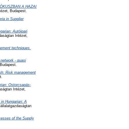
FÓKUSZBAN A HAZAI
tézet, Budapest.
ria in Supplier
garian: Autóipari
aságtan Intézet,
agement techniques.
 network - quasi
 Budapest.
lish: Risk management
t.
arian: Ostorcsapás-
ságtan Intézet,
e in Hungarian: A
állalatgazdaságtan
rocesses of the Supply