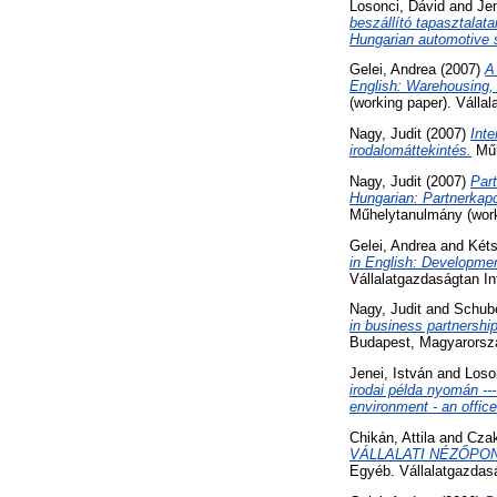
Losonci, Dávid
and
Jen
beszállító tapasztalatai
Hungarian automotive s
Gelei, Andrea
(2007)
A 
English: Warehousing,
(working paper). Válla
Nagy, Judit
(2007)
Inte
irodalomáttekintés.
Műh
Nagy, Judit
(2007)
Part
Hungarian: Partnerkap
Műhelytanulmány (work
Gelei, Andrea
and
Kéts
in English: Developmen
Vállalatgazdaságtan I
Nagy, Judit
and
Schube
in business partnership
Budapest, Magyarorsz
Jenei, István
and
Loso
irodai példa nyomán ----
environment - an offic
Chikán, Attila
and
Czak
VÁLLALATI NÉZŐPON
Egyéb. Vállalatgazdas