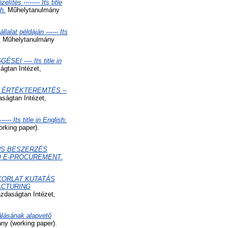
ítés -------- Its title
h.
Műhelytanulmány
lat példáján ------ Its
.
Műhelytanulmány
---- Its title in
ágtan Intézet,
 ÉRTÉKTEREMTÉS --
aságtan Intézet,
ts title in English:
rking paper).
US BESZERZÉS
 TO E-PROCUREMENT.
KORLAT KUTATÁS
FACTURING
zdaságtan Intézet,
válásának alapvető
y (working paper).