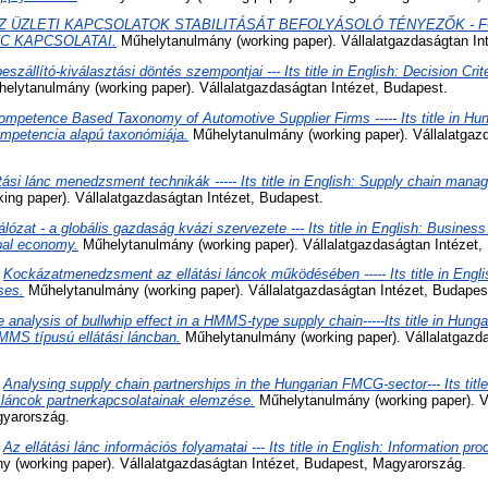
Z ÜZLETI KAPCSOLATOK STABILITÁSÁT BEFOLYÁSOLÓ TÉNYEZŐK - 
C KAPCSOLATAI.
Műhelytanulmány (working paper). Vállalatgazdaságtan In
eszállító-kiválasztási döntés szempontjai --- Its title in English: Decision Crite
elytanulmány (working paper). Vállalatgazdaságtan Intézet, Budapest.
ompetence Based Taxonomy of Automotive Supplier Firms ----- Its title in Hun
kompetencia alapú taxonómiája.
Műhelytanulmány (working paper). Vállalatgazd
tási lánc menedzsment technikák ----- Its title in English: Supply chain man
ing paper). Vállalatgazdaságtan Intézet, Budapest.
álózat - a globális gazdaság kvázi szervezete --- Its title in English: Business
obal economy.
Műhelytanulmány (working paper). Vállalatgazdaságtan Intézet,
)
Kockázatmenedzsment az ellátási láncok működésében ----- Its title in Eng
ses.
Műhelytanulmány (working paper). Vállalatgazdaságtan Intézet, Budapes
 analysis of bullwhip effect in a HMMS-type supply chain-----Its title in Hung
MS típusú ellátási láncban.
Műhelytanulmány (working paper). Vállalatgazda
)
Analysing supply chain partnerships in the Hungarian FMCG-sector--- Its titl
láncok partnerkapcsolatainak elemzése.
Műhelytanulmány (working paper). V
gyarország.
)
Az ellátási lánc információs folyamatai --- Its title in English: Information p
 (working paper). Vállalatgazdaságtan Intézet, Budapest, Magyarország.