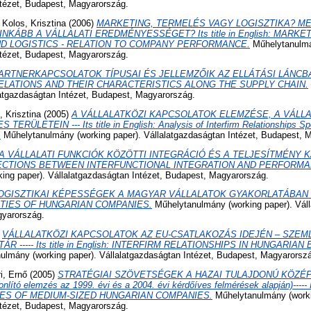
ntézet, Budapest, Magyarország.
d
Kolos, Krisztina
(2006)
MARKETING, TERMELÉS VAGY LOGISZTIKA? ME
KÁBB A VÁLLALATI EREDMÉNYESSÉGET? Its title in English: MARKET
D LOGISTICS - RELATION TO COMPANY PERFORMANCE.
Műhelytanulmá
ntézet, Budapest, Magyarország.
ARTNERKAPCSOLATOK TÍPUSAI ÉS JELLEMZŐIK AZ ELLÁTÁSI LÁNCBAN -----
 RELATIONS AND THEIR CHARACTERISTICS ALONG THE SUPPLY CHAIN.
latgazdaságtan Intézet, Budapest, Magyarország.
, Krisztina
(2005)
A VÁLLALATKÖZI KAPCSOLATOK ELEMZÉSE, A VÁLL
ÜLETEIN --- Its title in English: Analysis of Interfirm Relationships Spe
.
Műhelytanulmány (working paper). Vállalatgazdaságtan Intézet, Budapest, 
A VÁLLALATI FUNKCIÓK KÖZÖTTI INTEGRÁCIÓ ÉS A TELJESÍTMÉNY KAP
 CONNECTIONS BETWEEN INTERFUNCTIONAL INTEGRATION AND PERFORM
ing paper). Vállalatgazdaságtan Intézet, Budapest, Magyarország.
OGISZTIKAI KÉPESSÉGEK A MAGYAR VÁLLALATOK GYAKORLATÁBAN ---- Its
ITIES OF HUNGARIAN COMPANIES.
Műhelytanulmány (working paper). Vál
gyarország.
)
VÁLLALATKÖZI KAPCSOLATOK AZ EU-CSATLAKOZÁS IDEJÉN – SZE
----- Its title in English: INTERFIRM RELATIONSHIPS IN HUNGARIAN
lmány (working paper). Vállalatgazdaságtan Intézet, Budapest, Magyarorsz
i, Ernő
(2005)
STRATÉGIAI SZÖVETSÉGEK A HAZAI TULAJDONÚ KÖZÉ
ó elemzés az 1999. évi és a 2004. évi kérdőíves felmérések alapján)----- Its
CES OF MEDIUM-SIZED HUNGARIAN COMPANIES.
Műhelytanulmány (worki
ntézet, Budapest, Magyarország.