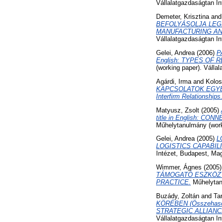
Vállalatgazdaságtan I
Demeter, Krisztina
an
BEFOLYÁSOLJA LEGIN
MANUFACTURING AN
Vállalatgazdaságtan I
Gelei, Andrea
(2006)
P
English: TYPES OF
(working paper). Válla
Agárdi, Irma
and
Kolos
KAPCSOLATOK EGYES TER
Interfirm Relationships
Matyusz, Zsolt
(2005)
title in English:
Műhelytanulmány (work
Gelei, Andrea
(2005)
L
LOGISTICS CAPABIL
Intézet, Budapest, Ma
Wimmer, Ágnes
(2005
TÁMOGATÓ ESZKÖZTÁR 
PRACTICE.
Műhelytanu
Buzády, Zoltán
and
Tar
KÖRÉBEN (Összehasonlít
STRATEGIC ALLIAN
Vállalatgazdaságtan I