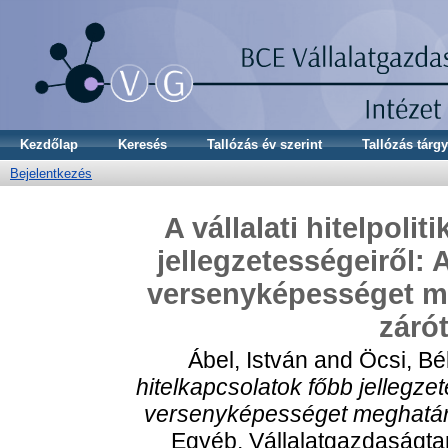
Kezdőlap
Keresés
Tallózás év szerint
Tallózás tárgy
Bejelentkezés
A vállalati hitelpoli
jellegzetességeiről: A
versenyképességet me
záró
Ábel, István
and
Öcsi, Bé
hitelkapcsolatok főbb jellegzete
versenyképességet meghatáro
Egyéb. Vállalatgazdaságta