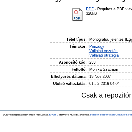
PDF
- Requires a PDF vie
320kB
Tétel típus:
Monográfia, jelentés (Eg
Témakör:
Pénzügy
Vállalati vezetés
Vállalati stratégia
Azonosító kód:
253
Feltöltő:
Mónika Szatmári
Elhelyezés dátuma:
19 Nov 2007
Utolsó változtatás:
01 Júl 2016 04:04
Csak a repozitó
BCE Vállalatgazdaságtan Intézet Archívuma a
EPrints 3
szoftverrel működik, amelyet a
School of Electronics and Computer Scien