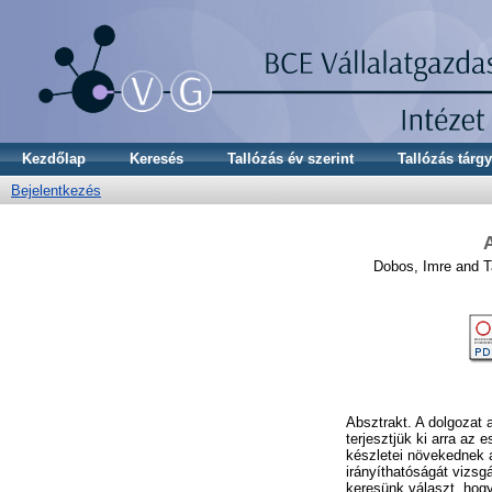
Kezdőlap
Keresés
Tallózás év szerint
Tallózás tárgy
Bejelentkezés
Dobos, Imre
and
T
Absztrakt. A dolgozat 
terjesztjük ki arra az 
készletei növekednek a
irányíthatóságát vizsgá
keresünk választ, hog