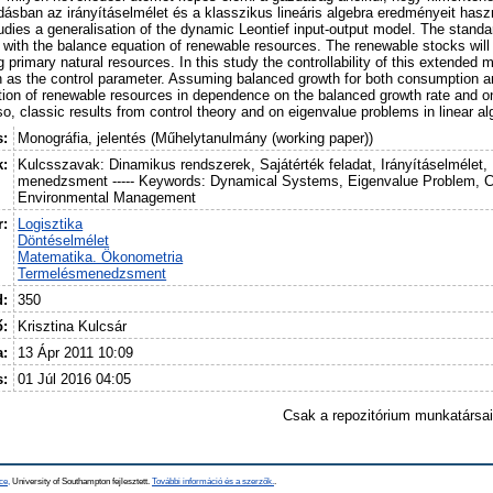
ásban az irányításelmélet és a klasszikus lineáris algebra eredményeit használ
udies a generalisation of the dynamic Leontief input-output model. The stand
 with the balance equation of renewable resources. The renewable stocks will
 primary natural resources. In this study the controllability of this extended
 as the control parameter. Assuming balanced growth for both consumption a
tion of renewable resources in dependence on the balanced growth rate and on 
so, classic results from control theory and on eigenvalue problems in linear al
s:
Monográfia, jelentés (Műhelytanulmány (working paper))
k:
Kulcsszavak: Dinamikus rendszerek, Sajátérték feladat, Irányításelmélet,
menedzsment ----- Keywords: Dynamical Systems, Eigenvalue Problem, Co
Environmental Management
:
Logisztika
Döntéselmélet
Matematika. Ökonometria
Termelésmenedzsment
d:
350
ő:
Krisztina Kulcsár
a:
13 Ápr 2011 10:09
s:
01 Júl 2016 04:05
Csak a repozitórium munkatársa
ce,
University of Southampton fejlesztett.
További információ és a szerzők.
.