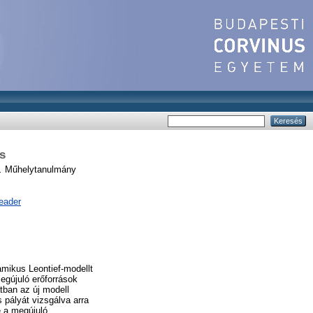
s
.
Műhelytanulmány
eader
amikus Leontief-modellt
megújuló erőforrások
tban az új modell
s pályát vizsgálva arra
é a megújuló