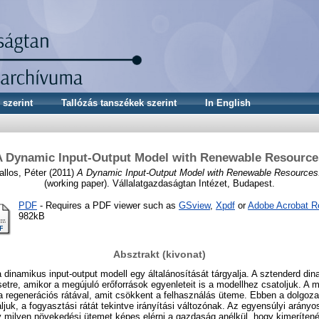
 szerint
Tallózás tanszékek szerint
In English
A Dynamic Input-Output Model with Renewable Resource
allos, Péter
(2011)
A Dynamic Input-Output Model with Renewable Resources
(working paper). Vállalatgazdaságtan Intézet, Budapest.
PDF
- Requires a PDF viewer such as
GSview
,
Xpdf
or
Adobe Acrobat R
982kB
Absztrakt (kivonat)
a dinamikus input-output modell egy általánosítását tárgyalja. A sztenderd din
esetre, amikor a megújuló erőforrások egyenleteit is a modellhez csatoljuk. A 
 regenerációs rátával, amit csökkent a felhasználás üteme. Ebben a dolgoza
ljuk, a fogyasztási rátát tekintve irányítási változónak. Az egyensúlyi arányo
y milyen növekedési ütemet képes elérni a gazdaság anélkül, hogy kimeríten