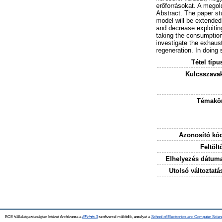
erőforrásokat. A megold
Abstract. The paper st
model will be extended
and decrease exploiting
taking the consumption
investigate the exhaus
regeneration. In doing 
Tétel típu
Kulcsszava
Témakör
Azonosító kó
Feltölt
Elhelyezés dátum
Utolsó változtatá
BCE Vállalatgazdaságtan Intézet Archívuma a
EPrints 3
szoftverrel működik, amelyet a
School of Electronics and Computer Scien