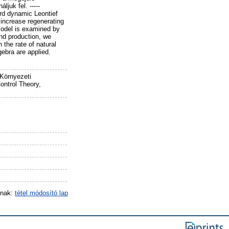
juk fel. -----
ard dynamic Leontief
 increase regenerating
 model is examined by
nd production, we
the rate of natural
gebra are applied.
 Környezeti
ntrol Theory,
inak:
tétel módosító lap