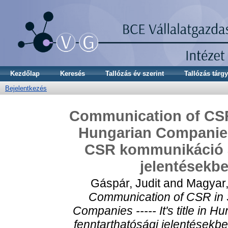
Kezdőlap
Keresés
Tallózás év szerint
Tallózás tárgy
Bejelentkezés
Communication of CSR 
Hungarian Companies -
CSR kommunikáció a 
jelentésekb
Gáspár, Judit
and
Magyar,
Communication of CSR in S
Companies ----- It's title in 
fenntarthatósági jelentések