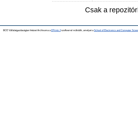
Csak a repozitó
BCE Vállalatgazdaságtan Intézet Archívuma a
EPrints 3
szoftverrel működik, amelyet a
School of Electronics and Computer Scien