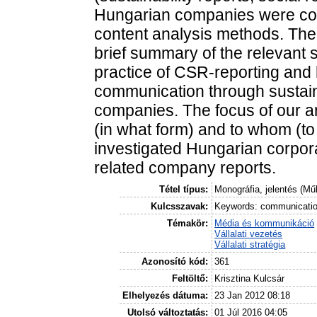
Hungarian companies were col
content analysis methods. The
brief summary of the relevant sc
practice of CSR-reporting and 
communication through sustain
companies. The focus of our an
(in what form) and to whom (to
investigated Hungarian corpor
related company reports.
Tétel típus:
Monográfia, jelentés (Mű
Kulcsszavak:
Keywords: communication,
Témakör:
Média és kommunikáció
Vállalati vezetés
Vállalati stratégia
Azonosító kód:
361
Feltöltő:
Krisztina Kulcsár
Elhelyezés dátuma:
23 Jan 2012 08:18
Utolsó változtatás:
01 Júl 2016 04:05