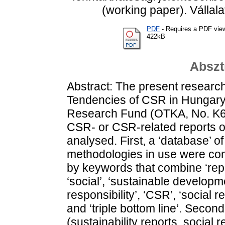
(working paper). Vállal
PDF
- Requires a PDF vie
422kB
Abszt
Abstract: The present research 
Tendencies of CSR in Hungary 
Research Fund (OTKA, No. K6
CSR- or CSR-related reports o
analysed. First, a ‘database’ of
methodologies in use were co
by keywords that combine ‘repo
‘social’, ‘sustainable developmen
responsibility’, ‘CSR’, ‘social re
and ‘triple bottom line’. Secon
(sustainability reports, social