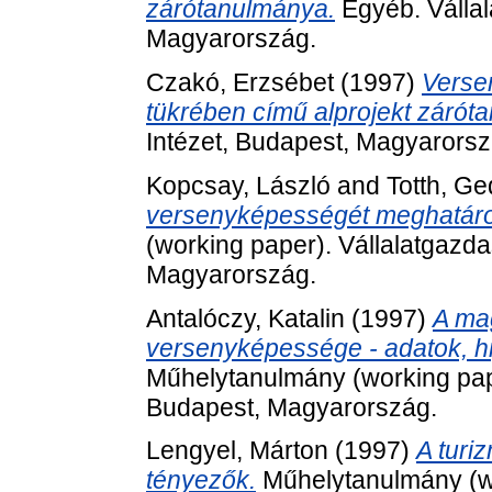
zárótanulmánya.
Egyéb. Vállal
Magyarország.
Czakó, Erzsébet
(1997)
Verse
tükrében című alprojekt zárót
Intézet, Budapest, Magyarorsz
Kopcsay, László
and
Totth, G
versenyképességét meghatáro
(working paper). Vállalatgazda
Magyarország.
Antalóczy, Katalin
(1997)
A ma
versenyképessége - adatok, hi
Műhelytanulmány (working pape
Budapest, Magyarország.
Lengyel, Márton
(1997)
A turi
tényezők.
Műhelytanulmány (wo