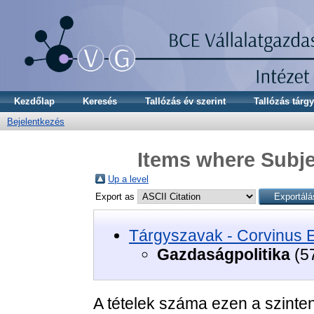
Kezdőlap
Keresés
Tallózás év szerint
Tallózás tárgy
Bejelentkezés
Items where Subje
Up a level
Export as
Tárgyszavak - Corvinus 
Gazdaságpolitika
(5
A tételek száma ezen a szinte