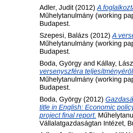
Adler, Judit
(2012)
A foglalkozt
Műhelytanulmány (working pape
Budapest.
Szepesi, Balázs
(2012)
A vers
Műhelytanulmány (working pape
Budapest.
Boda, György
and
Kállay, Lász
versenyszféra teljesítményérő
Műhelytanulmány (working pape
Budapest.
Boda, György
(2012)
Gazdaság
title in English: Economic pol
project final report.
Műhelytanu
Vállalatgazdaságtan Intézet, 