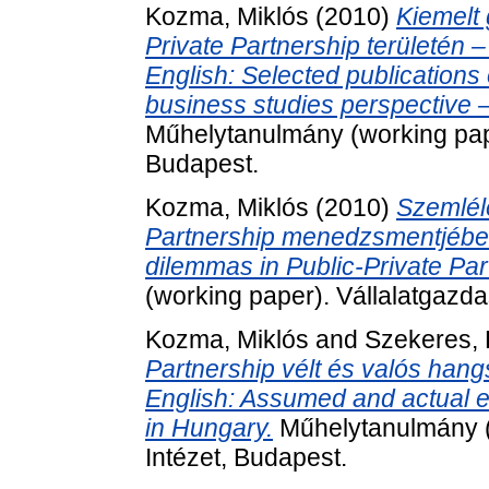
Kozma, Miklós
(2010)
Kiemelt 
Private Partnership területén – 
English: Selected publications
business studies perspective 
Műhelytanulmány (working pape
Budapest.
Kozma, Miklós
(2010)
Szemléle
Partnership menedzsmentjében -
dilemmas in Public-Private Par
(working paper). Vállalatgazda
Kozma, Miklós
and
Szekeres, 
Partnership vélt és valós hangs
English: Assumed and actual e
in Hungary.
Műhelytanulmány (
Intézet, Budapest.