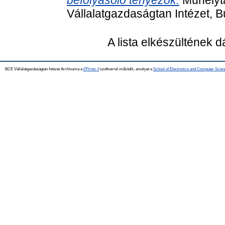
Vállalatgazdaságtan Intézet, 
A lista elkészültének 
BCE Vállalatgazdaságtan Intézet Archívuma a
EPrints 3
szoftverrel működik, amelyet a
School of Electronics and Computer Scien