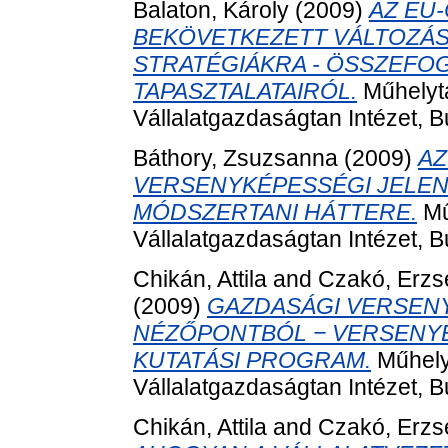
Balaton, Károly
(2009)
AZ EU
BEKÖVETKEZETT VÁLTOZÁSO
STRATÉGIÁKRA - ÖSSZEFOG
TAPASZTALATAIRÓL.
Műhelyta
Vállalatgazdaságtan Intézet, 
Báthory, Zsuzsanna
(2009)
AZ
VERSENYKÉPESSÉGI JELEN
MÓDSZERTANI HÁTTERE.
Mű
Vállalatgazdaságtan Intézet, 
Chikán, Attila
and
Czakó, Erzs
(2009)
GAZDASÁGI VERSEN
NÉZŐPONTBÓL − VERSENYBE
KUTATÁSI PROGRAM.
Műhely
Vállalatgazdaságtan Intézet, 
Chikán, Attila
and
Czakó, Erzs