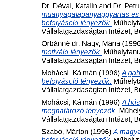
Dr. Dévai, Katalin
and
Dr. Petr
műanyagalapanyaggyártás és 
befolyásoló tényezők.
Műhelyta
Vállalatgazdaságtan Intézet, 
Orbánné dr. Nagy, Mária
(199
motiváló tényezők.
Műhelytanu
Vállalatgazdaságtan Intézet, 
Mohácsi, Kálmán
(1996)
A ga
befolyásoló tényezők.
Műhelyta
Vállalatgazdaságtan Intézet, 
Mohácsi, Kálmán
(1996)
A hú
meghatározó tényezők.
Műhely
Vállalatgazdaságtan Intézet, 
Szabó, Márton
(1996)
A magya
befolyásoló tényezők.
Műhelyta