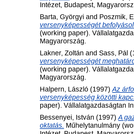
Intézet, Budapest, Magyarorsz
Barta, Györgyi
and
Poszmik, E
versenyképességét befolyásol
(working paper). Vállalatgazda
Magyarország.
Lakner, Zoltán
and
Sass, Pál
(
versenyképességét meghatáro
(working paper). Vállalatgazda
Magyarország.
Halpern, László
(1997)
Az árfo
versenyképesség közötti kapcs
paper). Vállalatgazdaságtan I
Bessenyei, István
(1997)
A ga
oktatás.
Műhelytanulmány (work
Intézet, Budapest, Magyarorsz