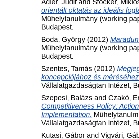
Adler, Judit
and
Stocker, Mikló
orientált oktatás az ideális fo
Műhelytanulmány (working pape
Budapest.
Boda, György
(2012)
Maradunk
Műhelytanulmány (working pape
Budapest.
Szentes, Tamás
(2012)
Megjeg
koncepciójához és méréséhez
Vállalatgazdaságtan Intézet, 
Szepesi, Balázs
and
Czakó, E
Competitiveness Policy: Action
Implementation.
Műhelytanulmá
Vállalatgazdaságtan Intézet, 
Kutasi, Gábor
and
Vigvári, Gá