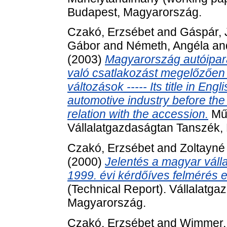
Budapest, Magyarország.
Czakó, Erzsébet
and
Gáspár, 
Gábor
and
Németh, Angéla
an
(2003)
Magyarország autóipar
való csatlakozást megelőzően 
változások ----- Its title in Eng
automotive industry before th
relation with the accession.
Műh
Vállalatgazdaságtan Tanszék,
Czakó, Erzsébet
and
Zoltayné 
(2000)
Jelentés a magyar váll
1999. évi kérdőíves felmérés 
(Technical Report). Vállalatga
Magyarország.
Czakó, Erzsébet
and
Wimmer,