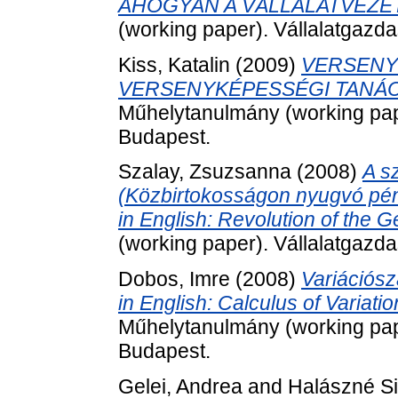
AHOGYAN A VÁLLALATVEZE
(working paper). Vállalatgazda
Kiss, Katalin
(2009)
VERSENY
VERSENYKÉPESSÉGI TANÁC
Műhelytanulmány (working pape
Budapest.
Szalay, Zsuzsanna
(2008)
A s
(Közbirtokosságon nyugvó pénz
in English: Revolution of the 
(working paper). Vállalatgazda
Dobos, Imre
(2008)
Variációszá
in English: Calculus of Variati
Műhelytanulmány (working pape
Budapest.
Gelei, Andrea
and
Halászné Si