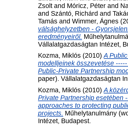
Zsolt
and
Móricz, Péter
and
Na
and
Szántó, Richárd
and
Taká
Tamás
and
Wimmer, Ágnes
(2
válsághelyzetben - Gyorsjelen
eredményeiről.
Műhelytanulmán
Vállalatgazdaságtan Intézet, 
Kozma, Miklós
(2010)
A Public
modelljeinek összevetése ----- I
Public-Private Partnership mod
paper). Vállalatgazdaságtan In
Kozma, Miklós
(2010)
A közér
Private Partnership esetében -----
approaches to protecting public
projects.
Műhelytanulmány (wor
Intézet, Budapest.