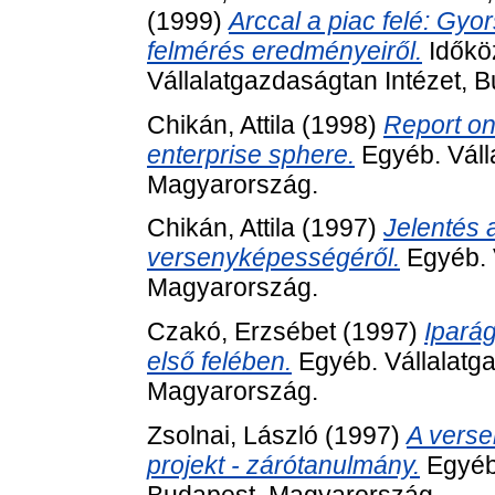
(1999)
Arccal a piac felé: Gyo
felmérés eredményeiről.
Időköz
Vállalatgazdaságtan Intézet, 
Chikán, Attila
(1998)
Report on
enterprise sphere.
Egyéb. Váll
Magyarország.
Chikán, Attila
(1997)
Jelentés 
versenyképességéről.
Egyéb. 
Magyarország.
Czakó, Erzsébet
(1997)
Ipará
első felében.
Egyéb. Vállalatga
Magyarország.
Zsolnai, László
(1997)
A verse
projekt - zárótanulmány.
Egyéb.