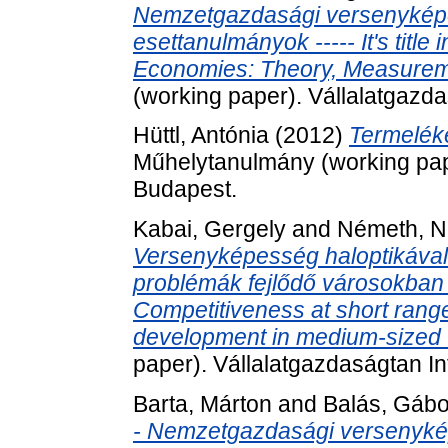
Nemzetgazdasági versenyképe
esettanulmányok ----- It's title
Economies: Theory, Measurem
(working paper). Vállalatgazda
Hüttl, Antónia
(2012)
Termelék
Műhelytanulmány (working pape
Budapest.
Kabai, Gergely
and
Németh, N
Versenyképesség haloptikával 
problémák fejlődő városokban ----
Competitiveness at short rang
development in medium-sized 
paper). Vállalatgazdaságtan In
Barta, Márton
and
Balás, Gábo
- Nemzetgazdasági versenyké