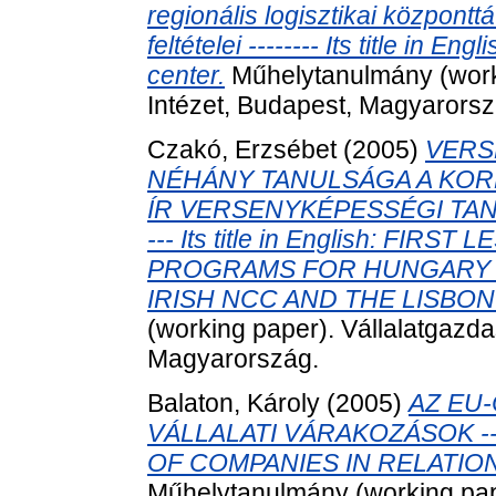
regionális logisztikai központ
feltételei -------- Its title in E
center.
Műhelytanulmány (worki
Intézet, Budapest, Magyarorsz
Czakó, Erzsébet
(2005)
VERS
NÉHÁNY TANULSÁGA A KOR
ÍR VERSENYKÉPESSÉGI TANÁ
--- Its title in English: F
PROGRAMS FOR HUNGARY –
IRISH NCC AND THE LISBON
(working paper). Vállalatgazda
Magyarország.
Balaton, Károly
(2005)
AZ EU
VÁLLALATI VÁRAKOZÁSOK ---- 
OF COMPANIES IN RELATIO
Műhelytanulmány (working pape