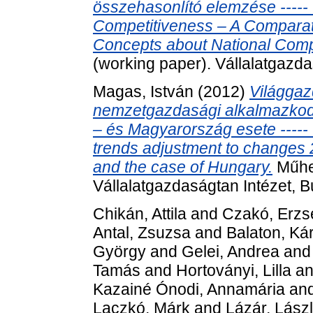
összehasonlító elemzése ----- It
Competitiveness – A Comparati
Concepts about National Comp
(working paper). Vállalatgazda
Magas, István
(2012)
Világgaz
nemzetgazdasági alkalmazkodá
– és Magyarország esete ----- I
trends adjustment to changes
and the case of Hungary.
Műhel
Vállalatgazdaságtan Intézet, 
Chikán, Attila
and
Czakó, Erzs
Antal, Zsuzsa
and
Balaton, Ká
György
and
Gelei, Andrea
an
Tamás
and
Hortoványi, Lilla
a
Kazainé Ónodi, Annamária
an
Laczkó, Márk
and
Lázár, Lász