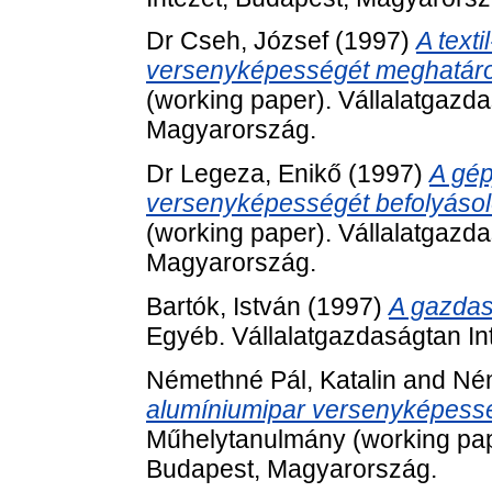
Dr Cseh, József
(1997)
A texti
versenyképességét meghatáro
(working paper). Vállalatgazda
Magyarország.
Dr Legeza, Enikő
(1997)
A gép
versenyképességét befolyásol
(working paper). Vállalatgazda
Magyarország.
Bartók, István
(1997)
A gazdas
Egyéb. Vállalatgazdaságtan In
Némethné Pál, Katalin
and
Ném
alumíniumipar versenyképessé
Műhelytanulmány (working pape
Budapest, Magyarország.