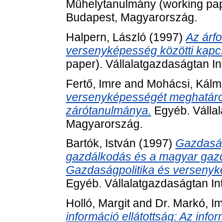
Műhelytanulmány (working pape
Budapest, Magyarország.
Halpern, László
(1997)
Az árfo
versenyképesség közötti kapcs
paper). Vállalatgazdaságtan I
Fertő, Imre
and
Mohácsi, Kál
versenyképességét meghatározó
zárótanulmánya.
Egyéb. Vállal
Magyarország.
Bartók, István
(1997)
Gazdaságp
gazdálkodás és a magyar gaz
Gazdaságpolitika és versenyk
Egyéb. Vállalatgazdaságtan In
Holló, Margit
and
Dr. Markó, I
információ ellátottság: Az info