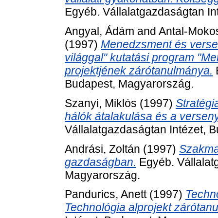
Egyéb. Vállalatgazdaságtan In
Angyal, Ádám
and
Antal-Mokos
(1997)
Menedzsment és verse
világgal" kutatási program "
projektjének zárótanulmánya.
E
Budapest, Magyarország.
Szanyi, Miklós
(1997)
Stratégi
hálók átalakulása és a verse
Vállalatgazdaságtan Intézet, 
Andrási, Zoltán
(1997)
Szakmai
gazdaságban.
Egyéb. Vállalat
Magyarország.
Pandurics, Anett
(1997)
Techn
Technológia alprojekt zárótan