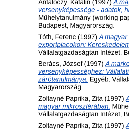
Antalóczy, Katalin
(1997)
A ma
versenyképessége - adatok, hi
Műhelytanulmány (working pape
Budapest, Magyarország.
Tóth, Ferenc
(1997)
A magyar 
exportpiacokon: Kereskedelem
Vállalatgazdaságtan Intézet, 
Berács, József
(1997)
A market
versenyképességhez: Vállalati 
zárótanulmánya.
Egyéb. Vállal
Magyarország.
Zoltayné Paprika, Zita
(1997)
A
magyar mikroszférában.
Műhel
Vállalatgazdaságtan Intézet, 
Zoltayné Paprika, Zita
(1997)
A