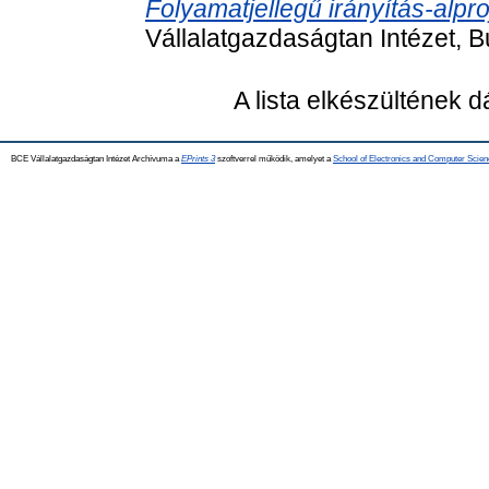
Folyamatjellegű irányítás-alpr
Vállalatgazdaságtan Intézet, 
A lista elkészültének 
BCE Vállalatgazdaságtan Intézet Archívuma a
EPrints 3
szoftverrel működik, amelyet a
School of Electronics and Computer Scien