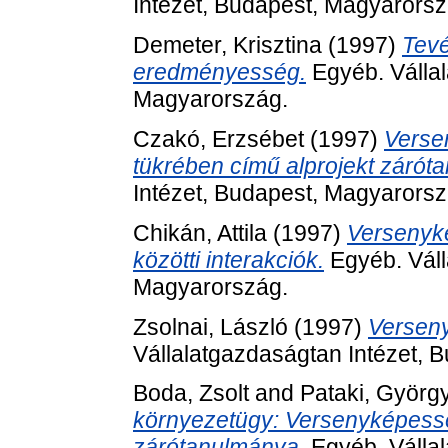
Intézet, Budapest, Magyarorsz
Demeter, Krisztina
(1997)
Tev
eredményesség.
Egyéb. Vállal
Magyarország.
Czakó, Erzsébet
(1997)
Verse
tükrében című alprojekt zárót
Intézet, Budapest, Magyarorsz
Chikán, Attila
(1997)
Versenyk
közötti interakciók.
Egyéb. Váll
Magyarország.
Zsolnai, László
(1997)
Verseny
Vállalatgazdaságtan Intézet, 
Boda, Zsolt
and
Pataki, Györg
környezetügy: Versenyképesség
zárótanulmánya.
Egyéb. Vállal