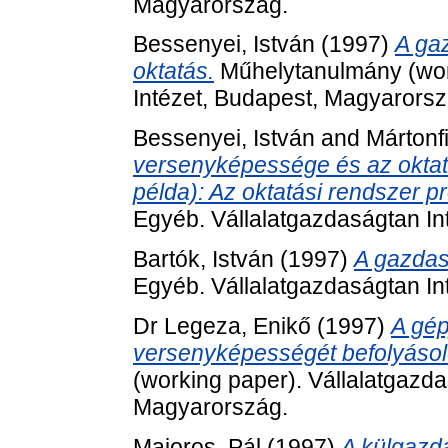
Magyarország.
Bessenyei, István
(1997)
A ga
oktatás.
Műhelytanulmány (work
Intézet, Budapest, Magyarorsz
Bessenyei, István
and
Mártonf
versenyképessége és az oktatá
példa): Az oktatási rendszer p
Egyéb. Vállalatgazdaságtan In
Bartók, István
(1997)
A gazdas
Egyéb. Vállalatgazdaságtan In
Dr Legeza, Enikő
(1997)
A gép
versenyképességét befolyásol
(working paper). Vállalatgazda
Magyarország.
Majoros, Pál
(1997)
A külgazda