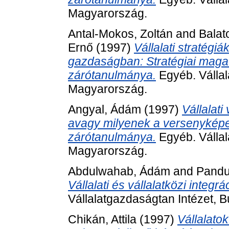
Magyarország.
Antal-Mokos, Zoltán
and
Balat
Ernő
(1997)
Vállalati stratég
gazdaságban: Stratégiai maga
zárótanulmánya.
Egyéb. Vállal
Magyarország.
Angyal, Ádám
(1997)
Vállalat
avagy milyenek a versenyképe
zárótanulmánya.
Egyéb. Vállal
Magyarország.
Abdulwahab, Ádám
and
Pandur
Vállalati és vállalatközi integrá
Vállalatgazdaságtan Intézet, 
Chikán, Attila
(1997)
Vállalatok