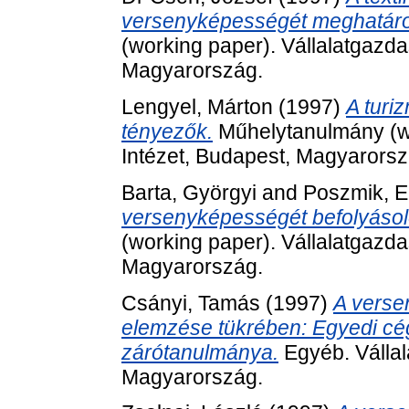
versenyképességét meghatáro
(working paper). Vállalatgazda
Magyarország.
Lengyel, Márton
(1997)
A turi
tényezők.
Műhelytanulmány (wo
Intézet, Budapest, Magyarorsz
Barta, Györgyi
and
Poszmik, E
versenyképességét befolyásol
(working paper). Vállalatgazda
Magyarország.
Csányi, Tamás
(1997)
A verse
elemzése tükrében: Egyedi cé
zárótanulmánya.
Egyéb. Vállal
Magyarország.