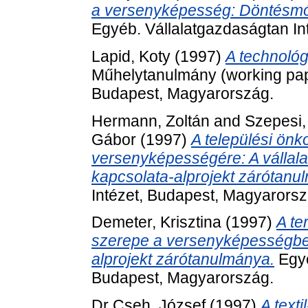
a versenyképesség: Döntésmód
Egyéb. Vállalatgazdaságtan In
Lapid, Koty
(1997)
A technoló
Műhelytanulmány (working pape
Budapest, Magyarország.
Hermann, Zoltán
and
Szepesi,
Gábor
(1997)
A települési ön
versenyképességére: A vállala
kapcsolata-alprojekt zárótanu
Intézet, Budapest, Magyarorsz
Demeter, Krisztina
(1997)
A te
szerepe a versenyképességb
alprojekt zárótanulmánya.
Egyé
Budapest, Magyarország.
Dr Cseh, József
(1997)
A texti