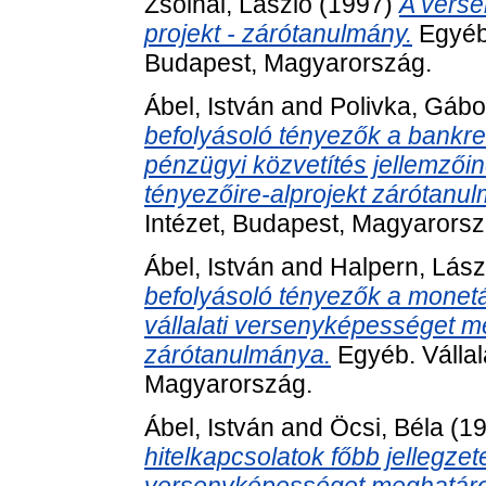
Zsolnai, László
(1997)
A verse
projekt - zárótanulmány.
Egyéb.
Budapest, Magyarország.
Ábel, István
and
Polivka, Gábo
befolyásoló tényezők a bankr
pénzügyi közvetítés jellemzői
tényezőire-alprojekt zárótanu
Intézet, Budapest, Magyarorsz
Ábel, István
and
Halpern, Lász
befolyásoló tényezők a monetár
vállalati versenyképességet m
zárótanulmánya.
Egyéb. Vállal
Magyarország.
Ábel, István
and
Öcsi, Béla
(1
hitelkapcsolatok főbb jellegzete
versenyképességet meghatároz