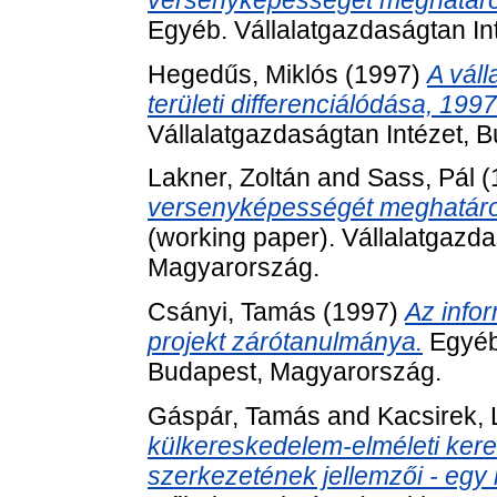
Egyéb. Vállalatgazdaságtan In
Hegedűs, Miklós
(1997)
A vál
területi differenciálódása, 1997
Vállalatgazdaságtan Intézet, 
Lakner, Zoltán
and
Sass, Pál
(
versenyképességét meghatáro
(working paper). Vállalatgazda
Magyarország.
Csányi, Tamás
(1997)
Az info
projekt zárótanulmánya.
Egyéb.
Budapest, Magyarország.
Gáspár, Tamás
and
Kacsirek, 
külkereskedelem-elméleti ker
szerkezetének jellemzői - egy 