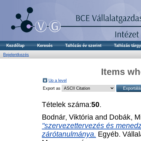
Kezdőlap
Keresés
Tallózás év szerint
Tallózás tárgy
Bejelentkezés
Items whe
Up a level
Export as
Tételek száma:
50
.
Bodnár, Viktória
and
Dobák, M
"szervezettervezés és menedzs
zárótanulmánya.
Egyéb. Vállal