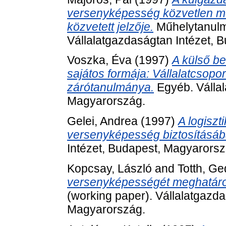
versenyképesség közvetlen mérc
közvetett jelzője.
Műhelytanulm
Vállalatgazdaságtan Intézet, 
Voszka, Éva
(1997)
A külső be
sajátos formája: Vállalatcsopor
zárótanulmánya.
Egyéb. Vállal
Magyarország.
Gelei, Andrea
(1997)
A logiszt
versenyképesség biztosításáb
Intézet, Budapest, Magyarorsz
Kopcsay, László
and
Totth, G
versenyképességét meghatáro
(working paper). Vállalatgazda
Magyarország.