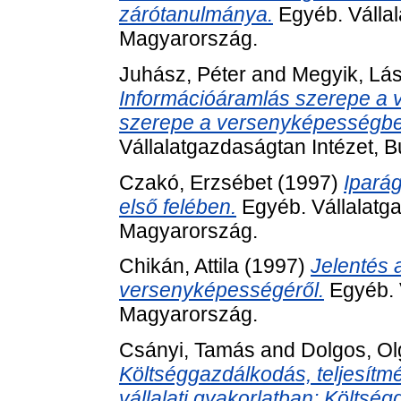
zárótanulmánya.
Egyéb. Vállal
Magyarország.
Juhász, Péter
and
Megyik, Lás
Információáramlás szerepe a 
szerepe a versenyképességben
Vállalatgazdaságtan Intézet, 
Czakó, Erzsébet
(1997)
Ipará
első felében.
Egyéb. Vállalatga
Magyarország.
Chikán, Attila
(1997)
Jelentés 
versenyképességéről.
Egyéb. 
Magyarország.
Csányi, Tamás
and
Dolgos, Ol
Költséggazdálkodás, teljesít
vállalati gyakorlatban: Költsé