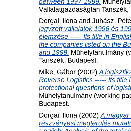
between 1997-1999.
Műhelytan
Vállalatgazdaságtan Tanszék,
Dorgai, Ilona
and
Juhász, Péte
jegyzett vállalatok 1996 és 19
elemzése ----- Its title in Engl
the companies listed on the 
and 1999.
Műhelytanulmány (wo
Tanszék, Budapest.
Mike, Gábor
(2002)
A logiszti
Reverse Logistics ----- Its titl
protectional questions of logis
Műhelytanulmány (working pap
Budapest.
Dorgai, Ilona
(2002)
A magyar t
részvényesi megtérülés mutatóján
English: Analysis of the total 