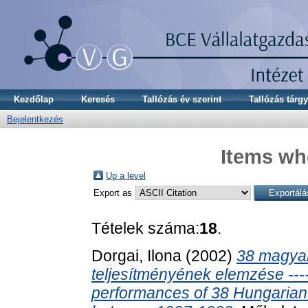
Kezdőlap
Keresés
Tallózás év szerint
Tallózás tárgy
Bejelentkezés
Items whe
Up a level
Export as
Tételek száma:
18
.
Dorgai, Ilona
(2002)
38 magyar
teljesítményének elemzése -------
performances of 38 Hungarian