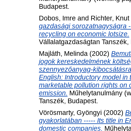
Budapest.
Dobos, Imre
and
Richter, Knut
gazdasági sorozatnagyságra ---- 
recycling on economic lotsize.
Vállalatgazdaságtan Tanszék,
Majláth, Melinda
(2002)
Bemuta
jogok kereskedelmének költsé
szennyezőanyag-kibocsátásra gya
English: Introductory model in 
marketable pollution rights on 
emission.
Műhelytanulmány (wo
Tanszék, Budapest.
Vörösmarty, Gyöngyi
(2002)
B
gyakorlatában ----- Its title in 
domestic companies.
Műhelyta