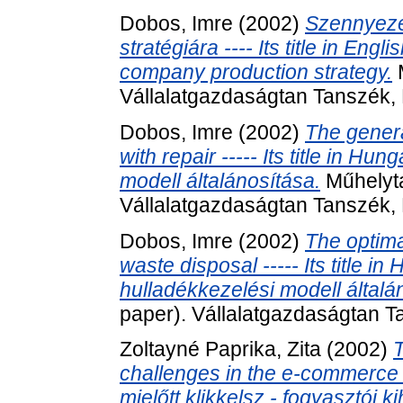
Dobos, Imre
(2002)
Szennyezés
stratégiára ---- Its title in Engl
company production strategy.
M
Vállalatgazdaságtan Tanszék,
Dobos, Imre
(2002)
The genera
with repair ----- Its title in H
modell általánosítása.
Műhelyta
Vállalatgazdaságtan Tanszék,
Dobos, Imre
(2002)
The optima
waste disposal ----- Its title in
hulladékkezelési modell általá
paper). Vállalatgazdaságtan T
Zoltayné Paprika, Zita
(2002)
T
challenges in the e-commerce --
mielőtt klikkelsz - fogyasztói 