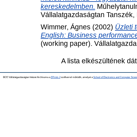
kereskedelmben.
Műhelytanulm
Vállalatgazdaságtan Tanszék,
Wimmer, Ágnes
(2002)
Üzleti 
English: Business performan
(working paper). Vállalatgazd
A lista elkészültének d
BCE Vállalatgazdaságtan Intézet Archívuma a
EPrints 3
szoftverrel működik, amelyet a
School of Electronics and Computer Scien