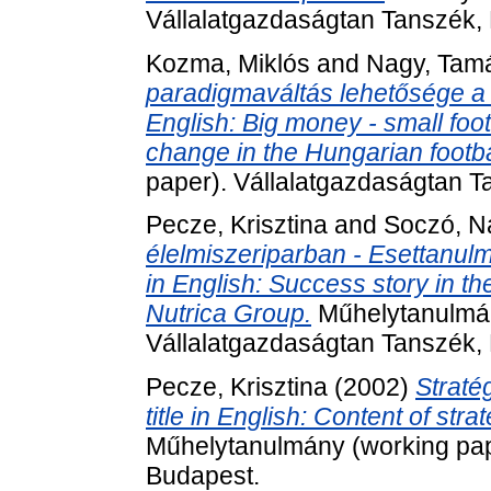
Vállalatgazdaságtan Tanszék,
Kozma, Miklós
and
Nagy, Tam
paradigmaváltás lehetősége a m
English: Big money - small foot
change in the Hungarian footbal
paper). Vállalatgazdaságtan T
Pecze, Krisztina
and
Soczó, Na
élelmiszeriparban - Esettanulmán
in English: Success story in th
Nutrica Group.
Műhelytanulmán
Vállalatgazdaságtan Tanszék,
Pecze, Krisztina
(2002)
Stratég
title in English: Content of stra
Műhelytanulmány (working pap
Budapest.