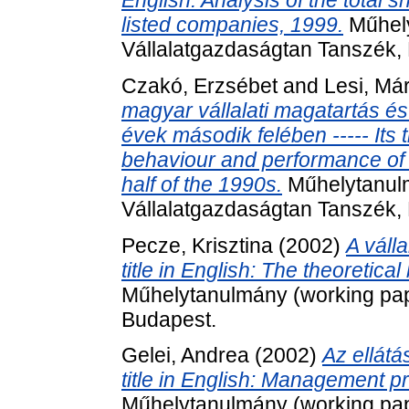
listed companies, 1999.
Műhely
Vállalatgazdaságtan Tanszék,
Czakó, Erzsébet
and
Lesi, Már
magyar vállalati magatartás é
évek második felében ----- Its t
behaviour and performance of
half of the 1990s.
Műhelytanulm
Vállalatgazdaságtan Tanszék,
Pecze, Krisztina
(2002)
A válla
title in English: The theoretic
Műhelytanulmány (working pap
Budapest.
Gelei, Andrea
(2002)
Az ellátá
title in English: Management p
Műhelytanulmány (working pap