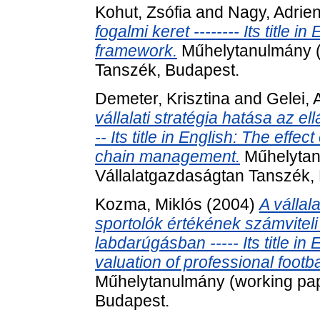
Kohut, Zsófia
and
Nagy, Adrie
fogalmi keret -------- Its title i
framework.
Műhelytanulmány (
Tanszék, Budapest.
Demeter, Krisztina
and
Gelei,
vállalati stratégia hatása az e
-- Its title in English: The effe
chain management.
Műhelytan
Vállalatgazdaságtan Tanszék,
Kozma, Miklós
(2004)
A vállal
sportolók értékének számvitel
labdarúgásban ----- Its title in
valuation of professional footb
Műhelytanulmány (working pap
Budapest.