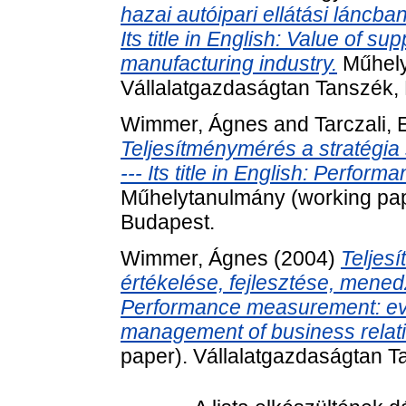
hazai autóipari ellátási láncban
Its title in English: Value of su
manufacturing industry.
Műhely
Vállalatgazdaságtan Tanszék,
Wimmer, Ágnes
and
Tarczali, 
Teljesítménymérés a stratégia 
--- Its title in English: Perfo
Műhelytanulmány (working pap
Budapest.
Wimmer, Ágnes
(2004)
Teljes
értékelése, fejlesztése, menedzs
Performance measurement: ev
management of business relat
paper). Vállalatgazdaságtan T