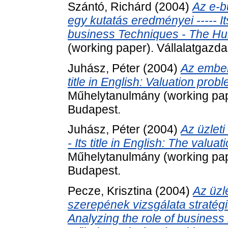
Szántó, Richárd
(2004)
Az e-b
egy kutatás eredményei ----- Its
business Techniques - The Hu
(working paper). Vállalatgazd
Juhász, Péter
(2004)
Az emberi
title in English: Valuation prob
Műhelytanulmány (working pap
Budapest.
Juhász, Péter
(2004)
Az üzleti
- Its title in English: The valuat
Műhelytanulmány (working pap
Budapest.
Pecze, Krisztina
(2004)
Az üzl
szerepének vizsgálata stratégiai
Analyzing the role of business 