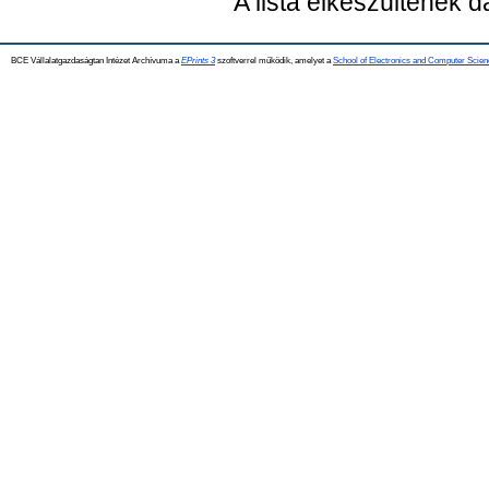
A lista elkészültének 
BCE Vállalatgazdaságtan Intézet Archívuma a
EPrints 3
szoftverrel működik, amelyet a
School of Electronics and Computer Scien