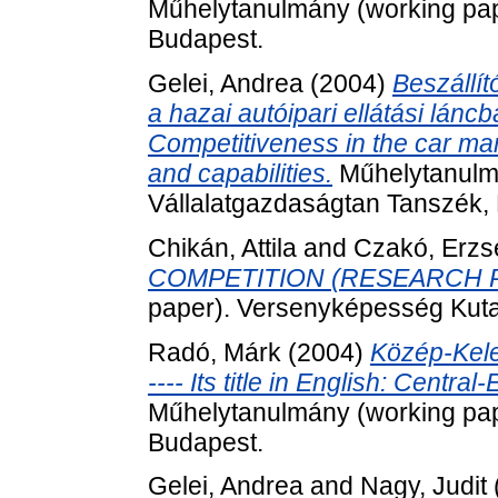
Műhelytanulmány (working pap
Budapest.
Gelei, Andrea
(2004)
Beszállí
a hazai autóipari ellátási láncban
Competitiveness in the car ma
and capabilities.
Műhelytanulmá
Vállalatgazdaságtan Tanszék,
Chikán, Attila
and
Czakó, Erzs
COMPETITION (RESEARCH P
paper). Versenyképesség Kuta
Radó, Márk
(2004)
Közép-Kele
---- Its title in English: Cent
Műhelytanulmány (working pap
Budapest.
Gelei, Andrea
and
Nagy, Judit